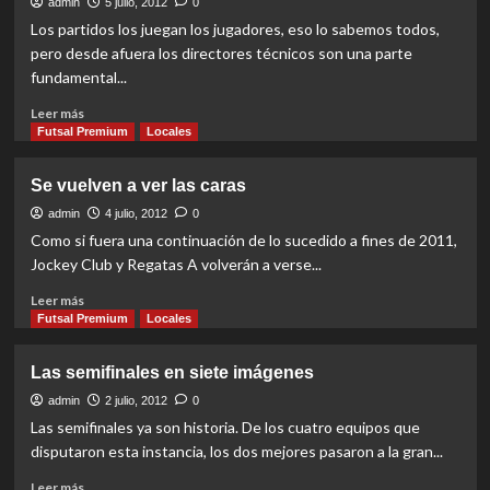
admin
5 julio, 2012
0
preocupa
Los partidos los juegan los jugadores, eso lo sabemos todos,
todo”
pero desde afuera los directores técnicos son una parte
fundamental...
Read
Leer más
more
Futsal Premium
Locales
about
“Creo
Se vuelven a ver las caras
que
va
admin
4 julio, 2012
0
a
Como si fuera una continuación de lo sucedido a fines de 2011,
ser
Jockey Club y Regatas A volverán a verse...
un
lindo
Read
Leer más
partido,
more
Futsal Premium
Locales
no
about
se
Se
Las semifinales en siete imágenes
si
vuelven
atractivo,
a
admin
2 julio, 2012
0
pero
ver
Las semifinales ya son historia. De los cuatro equipos que
lindo”
las
disputaron esta instancia, los dos mejores pasaron a la gran...
caras
Read
Leer más