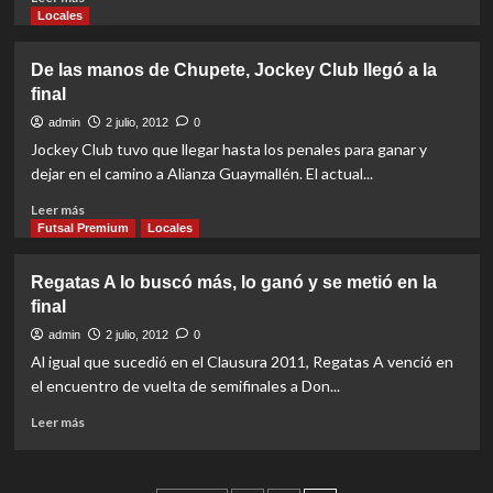
more
Locales
about
Las
De las manos de Chupete, Jockey Club llegó a la
semifinales
final
en
siete
admin
2 julio, 2012
0
imágenes
Jockey Club tuvo que llegar hasta los penales para ganar y
dejar en el camino a Alianza Guaymallén. El actual...
Read
Leer más
more
Futsal Premium
Locales
about
De
Regatas A lo buscó más, lo ganó y se metió en la
las
final
manos
de
admin
2 julio, 2012
0
Chupete,
Al igual que sucedió en el Clausura 2011, Regatas A venció en
Jockey
el encuentro de vuelta de semifinales a Don...
Club
llegó
Read
Leer más
a
more
la
about
final
Regatas