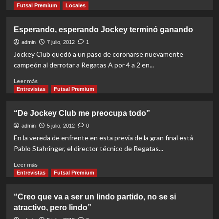
more
Futsal Premium
Locales
about
La
Esperando, esperando Jockey terminó ganando
selección
de
admin
7 julio, 2012
1
Godoy
Jockey Club quedó a un paso de coronarse nuevamente
Cruz
campeón al derrotar a Regatas A por 4 a 2 en...
puso
primera
Read
Leer más
more
Entrevistas
Futsal Premium
about
Esperando,
“De Jockey Club me preocupa todo”
esperando
Jockey
admin
5 julio, 2012
0
terminó
En la vereda de enfrente en esta previa de la gran final está
ganando
Pablo Stahringer, el director técnico de Regatas...
Read
Leer más
more
Entrevistas
Futsal Premium
about
“De
“Creo que va a ser un lindo partido, no se si
Jockey
atractivo, pero lindo”
Club
me