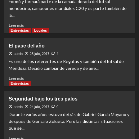
Formó y formará parte de la camada dorada del futsal
mendocino, campeones mundiales C20 y es parte también de
la...
Read
Leer más
more
Entrevistas
Locales
about
Cambia
El pase del año
para
crecer
admin
25 julio, 2017
4
Es uno de los referentes de Regatas y también del futsal de
Mendoza. Decidió cambiar de vereda y de aire...
Read
Leer más
more
Entrevistas
about
El
Seguridad bajo los tres palos
pase
del
admin
24 julio, 2017
0
año
Durante varios años estuvo detrás de Gabriel García Moyano y
después de Gonzalo Zulueta. Pero las distintas situaciones
que se...
Read
Leer más