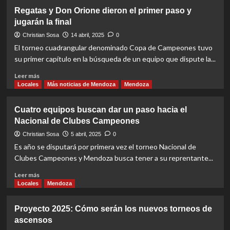
Don
Regatas y Don Orione dieron el primer paso y
Orione,
jugarán la final
a
dos
Christian Sosa
14 abril, 2025
0
partidos
El torneo cuadrangular denominado Copa de Campeones tuvo
de
su primer capítulo en la búsqueda de un equipo que dispute la...
jugar
el
Read
Leer más
Nacional
more
Locales
Más noticias de Mendoza
Mendoza
de
about
Clubes
Regatas
Cuatro equipos buscan dar un paso hacia el
Campeones
y
Nacional de Clubes Campeones
Don
Orione
Christian Sosa
5 abril, 2025
0
dieron
Es año se disputará por primera vez el torneo Nacional de
el
Clubes Campeones y Mendoza busca tener a su reprentante...
primer
paso
Read
Leer más
y
more
Locales
Mendoza
jugarán
about
la
Cuatro
Proyecto 2025: Cómo serán los nuevos torneos de
final
equipos
ascensos
buscan