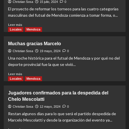
dar
Christian Sosa
15 julio, 2024
0
un
El proyecto de reformar los torneos para las cuatro categorías
paso
masculinas del futsal de Mendoza comienza a tomar forma, o...
hacia
el
Read
Leer más
Nacional
more
Locales
Mendoza
de
about
Clubes
Proyecto
Muchas gracias Marcelo
Campeones
2025:
Cómo
Christian Sosa
19 mayo, 2024
0
serán
Una noche histórica para el futsal de Mendoza y por qué no del
los
deporte provincial fue la que se vivió...
nuevos
torneos
Read
Leer más
de
more
Locales
Mendoza
ascensos
about
Muchas
Jugadores confirmados para la despedida del
gracias
Chelo Mescolatti
Marcelo
Christian Sosa
12 mayo, 2024
0
Restan algunos días para lo que será el partido despedida de
Marcelo Mescolatti y desde la organización del evento ya...
Read