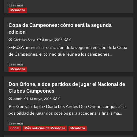
Read
Leer más
more
Mendoza
about
Copa
Copa de Campeones: cómo será la segunda
de
edición
Campeones:
Talleres
Christian Sosa
8 mayo, 2026
0
consiguió
FEFUSA anunció la realización de la segunda edición de la Copa
el
de Campeones, el torneo que reúne a los campeones...
título
que
Read
Leer más
le
more
Mendoza
faltaba
about
Copa
Don Orione, a dos partidos de jugar el Nacional de
de
Clubes Campeones
Campeones:
cómo
admin
13 mayo, 2025
0
será
Por Gonzalo Tapia - Diario Los Andes Don Orione conquistó la
la
posibilidad de jugar dos cotejos para acceder a la finalísima...
segunda
edición
Read
Leer más
more
Local
Más noticias de Mendoza
Mendoza
about