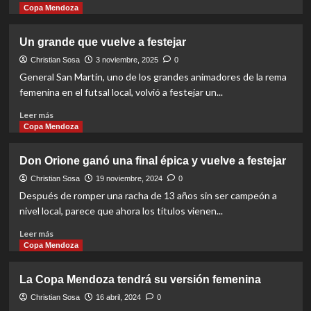
more
Copa Mendoza
about
Las
Un grande que vuelve a festejar
finales
son
Christian Sosa
3 noviembre, 2025
0
su
General San Martín, uno de los grandes animadores de la rema
obsesión
femenina en el futsal local, volvió a festejar un...
Read
Leer más
more
Copa Mendoza
about
Un
Don Orione ganó una final épica y vuelve a festejar
grande
que
Christian Sosa
19 noviembre, 2024
0
vuelve
Después de romper una racha de 13 años sin ser campeón a
a
nivel local, parece que ahora los títulos vienen...
festejar
Read
Leer más
more
Copa Mendoza
about
Don
La Copa Mendoza tendrá su versión femenina
Orione
ganó
Christian Sosa
16 abril, 2024
0
una