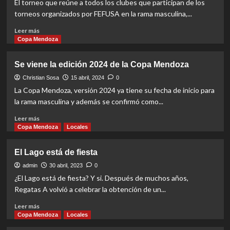
El torneo que reúne a todos los clubes que participan de los
final
torneos organizados por FEFUSA en la rama masculina,...
épica
y
Read
Leer más
vuelve
more
Copa Mendoza
a
about
festejar
La
Se viene la edición 2024 de la Copa Mendoza
Copa
Mendoza
Christian Sosa
15 abril, 2024
0
tendrá
La Copa Mendoza, versión 2024 ya tiene su fecha de inicio para
su
la rama masculina y además se confirmó como...
versión
femenina
Read
Leer más
more
Copa Mendoza
Locales
about
Se
El Lago está de fiesta
viene
la
admin
30 abril, 2023
0
edición
¿El Lago está de fiesta? Y si. Después de muchos años,
2024
Regatas A volvió a celebrar la obtención de un...
de
la
Read
Leer más
Copa
more
Copa Mendoza
Locales
Mendoza
about