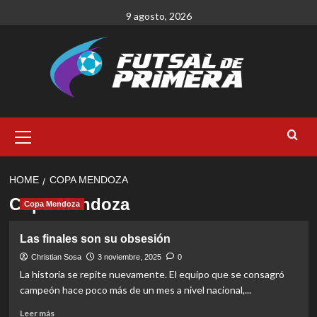
Skip
9 agosto, 2026
to
content
Primary
Menu
HOME
COPA MENDOZA
Copa Mendoza
Copa Mendoza
Las finales son su obsesión
Christian Sosa
3 noviembre, 2025
0
La historia se repite nuevamente. El equipo que se consagró
campeón hace poco más de un mes a nivel nacional,...
Read
Leer más