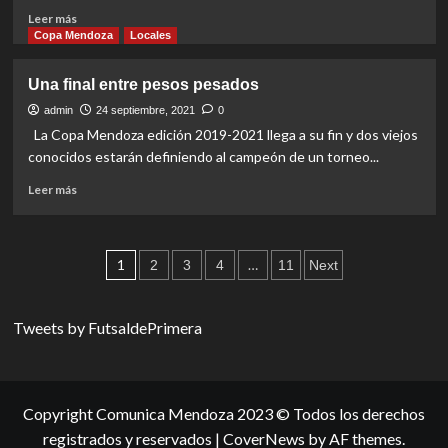
Read
Leer más
more
Copa Mendoza
Locales
about
El
Una final entre pesos pesados
Poli
ya
admin
24 septiembre, 2021
0
salió
La Copa Mendoza edición 2019-2021 llega a su fin y dos viejos
campeón
conocidos estarán definiendo al campeón de un torneo...
Read
Leer más
more
about
Una
Paginación
final
1
…
2
3
4
11
Next
entre
de
pesos
pesados
entradas
Tweets by FutsaldePrimera
Copyright Comunica Mendoza 2023 © Todos los derechos
registrados y reservados
|
CoverNews
by AF themes.