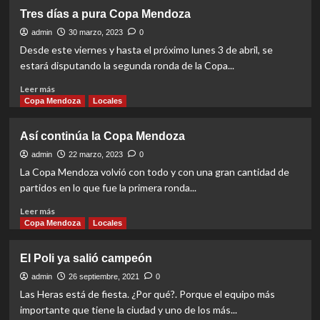
El
Tres días a pura Copa Mendoza
Lago
está
admin
30 marzo, 2023
0
de
Desde este viernes y hasta el próximo lunes 3 de abril, se
fiesta
estará disputando la segunda ronda de la Copa...
Read
Leer más
more
Copa Mendoza
Locales
about
Tres
Así continúa la Copa Mendoza
días
a
admin
22 marzo, 2023
0
pura
La Copa Mendoza volvió con todo y con una gran cantidad de
Copa
partidos en lo que fue la primera ronda...
Mendoza
Read
Leer más
more
Copa Mendoza
Locales
about
Así
El Poli ya salió campeón
continúa
la
admin
26 septiembre, 2021
0
Copa
Las Heras está de fiesta. ¿Por qué?. Porque el equipo más
Mendoza
importante que tiene la ciudad y uno de los más...