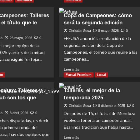
Campeones: Talleres
Copa de Campeones: cómo
el título que le
será la segunda edición
Christian Sosa
8 mayo, 2026
0
FEFUSA anunció la realización de la
sa
26 mayo, 2026
0
segunda edición de la Copa de
el mejor equipo de la
Campeones, el torneo que reúne a los
25 y antes de la mitad
campeones...
a consiguió festejar...
Read
Leer más
more
um
Futsal Premium
Local
about
t
Copa
emium: Talleres y
Talleres, el mejor de la
de
ub son los que
temporada 2025
Campeones:
eones:
cómo
res
Christian Sosa
8 diciembre, 2025
0
será
iguió
Después de 15, el futsal de Mendoza
sa
3 abril, 2026
0
la
vuelve a tener a un campeón anual.
chas disputadas, es decir
segunda
o
Esa linda tradición que había hasta...
la primera ronda del
edición
tura, hay dos equipos que
Read
Leer más
ba