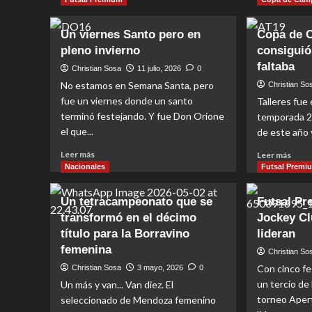
Un viernes Santo pero en
Copa de 
pleno invierno
consiguió 
faltaba
Christian Sosa
11 julio, 2026
0
No estamos en Semana Santa, pero
Christian So
fue un viernes donde un santo
Talleres fue 
terminó festejando. Y fue Don Orione
temporada 20
el que...
de este año y
Read
Read
Leer más
Leer más
more
more
Nacionales
Futsal Premi
about
abou
Un
Copa
Un tetracampeonato que se
Futsal Pr
viernes
de
transformó en el décimo
Jockey Cl
Santo
Camp
pero
título para la Borravino
lideran
Talle
en
cons
femenina
Christian So
pleno
el
Con cinco fe
Christian Sosa
3 mayo, 2026
0
invierno
títul
un tercio de 
Un más y van... Van diez. El
que
torneo Aper
le
seleccionado de Mendoza femenino
falta