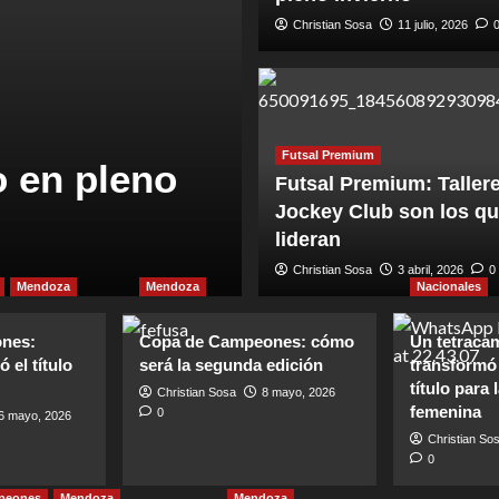
Christian Sosa
11 julio, 2026
Copa de Campeones
Mendoza
Futsal Premium
o en pleno
Copa de Cam
Futsal Premium: Taller
Jockey Club son los q
consiguió el 
lideran
Christian Sosa
Christian Sosa
26 mayo, 2026
3 abril, 2026
0
0
Mendoza
Mendoza
Nacionales
nes:
Copa de Campeones: cómo
Un tetraca
 el título
será la segunda edición
transformó
título para
Christian Sosa
8 mayo, 2026
femenina
0
6 mayo, 2026
Christian So
0
peones
Mendoza
Mendoza