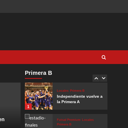
Avanzan los
candidatos
3
Futsal Premium
Locales
Primera B
Clásico que fue para
Jockey A
4
Futsal Premium
Locales
Primera B
El regreso más
Primera B
esperado
5
Locales
Primera B
Independiente vuelve a
la Primera A
1
en
Futsal Premium
Locales
Primera B