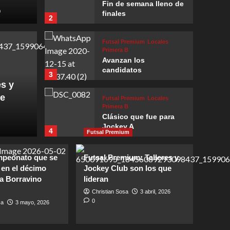
Fin de semana lleno de
0
finales
2
Futsal Premium
Locales
Primera B
Avanzan los
Mendoza
candidatos
3
peones: Talleres
Cop
es y
ue
Futsal Premium
Locales
título que le faltaba
la s
Primera B
Clásico que fue para
Christian 
Jockey A
4
Futsal Premium
Futsal Premium
Locales
mpeonato que se
Futsal Premium: Talleres y
Primera B
 en el décimo
Jockey Club son los que
El regreso más
 la Borravino
lideran
esperado
5
Christian Sosa
3 abril, 2026
0
sa
3 mayo, 2026
Locales
Primera B
Independiente vuelve a