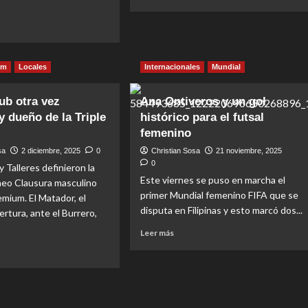
more
about
Talleres,
el
t
mejor
l
um
Locales
Internacionales
Mundial
de
ium:
la
res
temporada
ub otra vez
Ana Ontiveros y un gol
2025
ey
 dueño de la Triple
histórico para el futsal
femenino
sa
2 diciembre, 2025
0
Christian Sosa
21 noviembre, 2025
0
 Talleres definieron la
Este viernes se puso en marcha el
an
rneo Clausura masculino
primer Mundial femenino FIFA que se
emium. El Matador, el
disputa en Filipinas y esto marcó dos...
ertura, ante el Burrero,
Read
Leer más
more
about
Ana
t
Ontiveros
ey
y