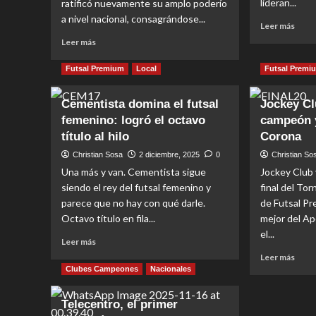
lideran...
ratificó nuevamente su amplo poderío
a nivel nacional, consagrándose...
Read
Leer más
more
Read
Leer más
abou
more
Futsa
about
Futsal Premium
Local
Futsal Premi
Prem
Un
Talle
tetracampeonato
Cementista domina el futsal
Jockey Cl
y
que
Jock
femenino: logró el octavo
campeón y
se
Club
transformó
título al hilo
Corona
son
en
Christian Sosa
2 diciembre, 2025
0
Christian So
los
el
Una más y van. Cementista sigue
Jockey Club y
que
décimo
lider
siendo el rey del futsal femenino y
final del To
título
para
parece que no hay con qué darle.
de Futsal Pr
la
Octavo título en fila...
mejor del Ap
Borravino
el...
Read
femenina
Leer más
more
Read
Leer más
about
more
Clubes Campeones
Nacionales
Cementista
abou
domina
Jock
Telecentro, el primer
el
Club