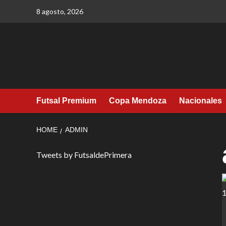
Skip
8 agosto, 2026
to
content
Futsal Premium
Copa Mendoza
Nacionales
HOME
ADMIN
Tweets by FutsaldePrimera