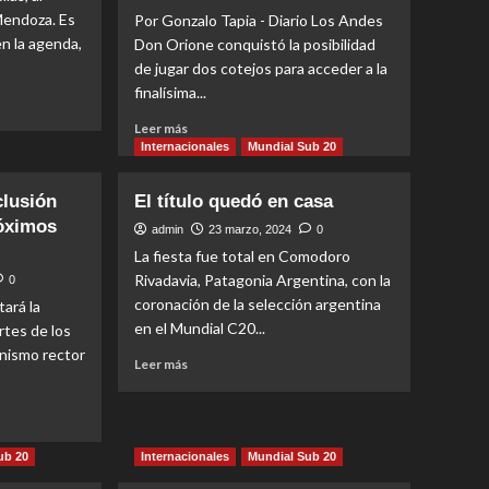
Mendoza. Es
Por Gonzalo Tapia - Diario Los Andes
n la agenda,
Don Orione conquistó la posibilidad
de jugar dos cotejos para acceder a la
finalísima...
Read
Leer más
more
Internacionales
Mundial Sub 20
about
Don
clusión
El título quedó en casa
Orione,
róximos
a
admin
23 marzo, 2024
0
dos
La fiesta fue total en Comodoro
partidos
Rivadavia, Patagonia Argentina, con la
0
de
coronación de la selección argentina
tará la
jugar
en el Mundial C20...
rtes de los
el
anismo rector
Nacional
Read
Leer más
de
more
Clubes
about
Campeones
El
título
ub 20
Internacionales
Mundial Sub 20
quedó
en