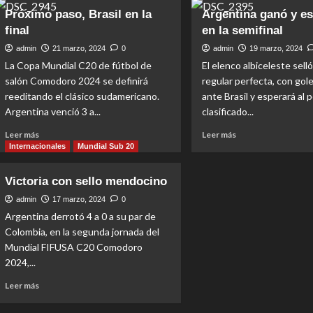
solicitará
Futsal
Próximo paso, Brasil en la
Argentina ganó y es
la
FIFA:
final
en la semifinal
inclusión
Argentina
del
perdió
admin
21 marzo, 2024
0
admin
19 marzo, 2024
Futsal
la
La Copa Mundial C20 de fútbol de
El elenco albiceleste sell
en
final
salón Comodoro 2024 se definirá
regular perfecta, con gole
los
pero
reeditando el clásico sudamericano.
ante Brasil y esperará al 
próximos
igual
Juegos
Argentina venció 3 a...
clasificado...
se
Olímpicos
clasificó
Read
Read
Leer más
Leer más
al
more
more
Internacionales
Mundial Sub 20
Mundial
about
about
femenino
Próximo
Argentina
Victoria con sello mendocino
paso,
ganó
Brasil
y
admin
17 marzo, 2024
0
en
espera
Argentina derrotó 4 a 0 a su par de
la
rival
Colombia, en la segunda jornada del
final
en
Mundial FIFUSA C20 Comodoro
la
2024,...
semifinal
Read
Leer más
more
about