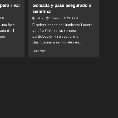
casa
pera rival
Goleada y pase asegurado a
semifinal
0
admin
18 marzo, 2024
0
ó una fase
El seleccionado de Humberto Lucero
ada 6 a 1
goleó a Chile en su tercera
peor
participación y se aseguró la
clasificación a semifinales en...
Read
Leer más
more
about
Goleada
y
pase
asegurado
a
semifinal