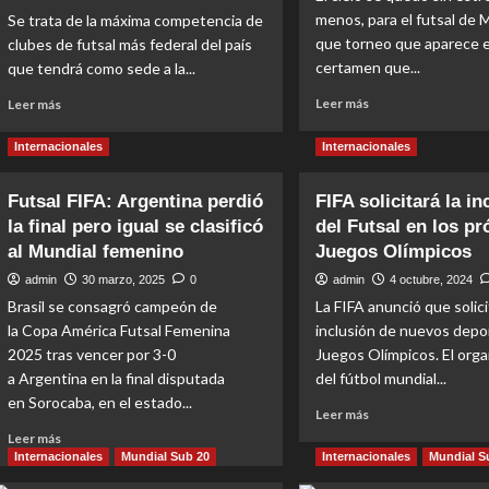
menos, para el futsal de 
Se trata de la máxima competencia de
que torneo que aparece e
clubes de futsal más federal del país
certamen que...
que tendrá como sede a la...
Read
Read
Leer más
Leer más
more
more
about
about
Internacionales
Internacionales
Independiente
Presentaron
festejó
el
Futsal FIFA: Argentina perdió
FIFA solicitará la in
su
Campeonato
la final pero igual se clasificó
del Futsal en los p
primer
Nacional
título
de
al Mundial femenino
Juegos Olímpicos
nacional
Clubes
admin
30 marzo, 2025
0
admin
4 octubre, 2024
Campeones
Brasil se consagró campeón de
La FIFA anunció que solici
la Copa América Futsal Femenina
inclusión de nuevos depo
2025 tras vencer por 3-0
Juegos Olímpicos. El org
a Argentina en la final disputada
del fútbol mundial...
en Sorocaba, en el estado...
Read
Leer más
more
Read
Leer más
about
more
Internacionales
Mundial Sub 20
Internacionales
Mundial S
FIFA
about