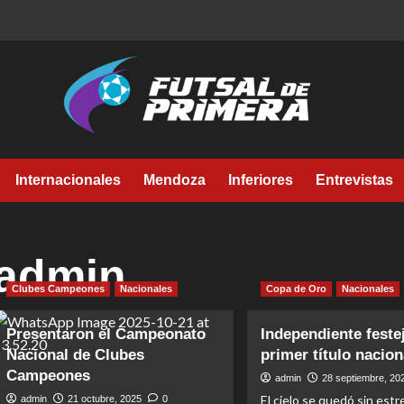
Internacionales
Mendoza
Inferiores
Entrevistas
admin
Clubes Campeones
Nacionales
Copa de Oro
Nacionales
Presentaron el Campeonato
Independiente feste
Nacional de Clubes
primer título nacion
Campeones
admin
28 septiembre, 20
El cielo se quedó sin estrel
admin
21 octubre, 2025
0