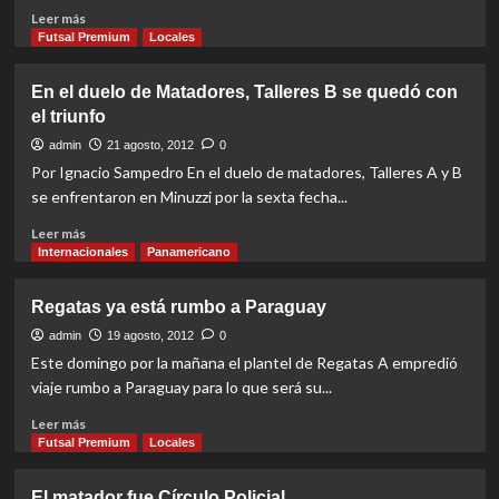
Read
Leer más
more
Futsal Premium
Locales
about
El
En el duelo de Matadores, Talleres B se quedó con
resumen
el triunfo
de
lo
admin
21 agosto, 2012
0
que
Por Ignacio Sampedro En el duelo de matadores, Talleres A y B
dejó
se enfrentaron en Minuzzi por la sexta fecha...
la
sexta
Read
Leer más
fecha
more
Internacionales
Panamericano
about
En
Regatas ya está rumbo a Paraguay
el
duelo
admin
19 agosto, 2012
0
de
Este domingo por la mañana el plantel de Regatas A empredió
Matadores,
viaje rumbo a Paraguay para lo que será su...
Talleres
B
Read
Leer más
se
more
Futsal Premium
Locales
quedó
about
con
Regatas
El matador fue Círculo Policial