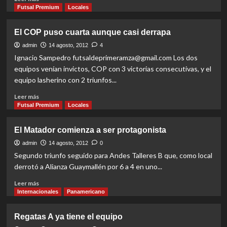
more
Futsal Premium
Locales
about
Así
El COP puso cuarta aunque casi derrapa
están
las
admin
14 agosto, 2012
4
posiciones
Ignacio Sampedro futsaldeprimeramza@gmail.com Los dos
equipos venían invictos, COP con 3 victorias consecutivas, y el
equipo lasherino con 2 triunfos...
Read
Leer más
more
Futsal Premium
Locales
about
El
El Matador comienza a ser protagonista
COP
puso
admin
14 agosto, 2012
0
cuarta
Segundo triunfo seguido para Andes Talleres B que, como local
aunque
derrotó a Alianza Guaymallén por 6 a 4 en uno...
casi
derrapa
Read
Leer más
more
Internacionales
Panamericano
about
El
Regatas A ya tiene el equipo
Matador