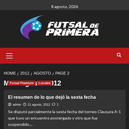
Skip
8 agosto, 2026
to
content
Primary
Menu
HOME
2012
AGOSTO
PAGE 2
Mes:
agosto 2012
Futsal Premium
Locales
El resumen de lo que dejó la sexta fecha
admin
21 agosto, 2012
2
Se disputó parcialmente la sexta fecha del torneo Clausura A-1
que tuvo un encuentro postergado y otro que fue
suspendido....