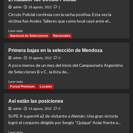
el
ya
triunfo
está
admin
18 agosto, 2012
1
rumbo
Círculo Policial continúa con la racha positiva. Esta vez la
a
víctima fue Andes Talleres que como local cayó ante el...
Paraguay
Read
Leer más
more
Nacional de Selecciones
Nacionales
about
El
Primera bajas en la selección de Mendoza
matador
fue
admin
15 agosto, 2012
0
Círculo
A poco menos de un mes del inicio del Campeonato Argentino
Policial
de Selecciones B y C , la lista de...
Read
Leer más
more
Futsal Premium
Locales
about
Primera
Así están las posiciones
bajas
en
admin
14 agosto, 2012
0
la
SUPE A superó4 a2 de visitante a Alemán. Una gran victoria
selección
logró el conjunto dirigido por Sergio “Quique” Aciar frente a...
de
Mendoza
Read
Leer más