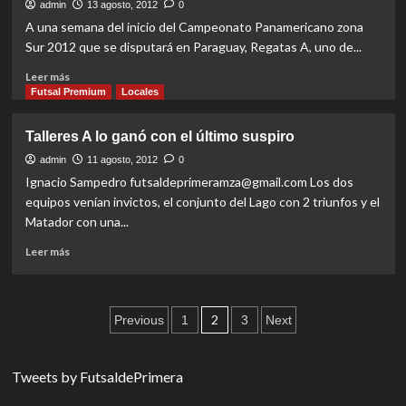
comienza
admin
13 agosto, 2012
0
a
A una semana del inicio del Campeonato Panamericano zona
ser
Sur 2012 que se disputará en Paraguay, Regatas A, uno de...
protagonista
Read
Leer más
more
Futsal Premium
Locales
about
Regatas
Talleres A lo ganó con el último suspiro
A
ya
admin
11 agosto, 2012
0
tiene
Ignacio Sampedro futsaldeprimeramza@gmail.com Los dos
el
equipos venían invictos, el conjunto del Lago con 2 triunfos y el
equipo
Matador con una...
Read
Leer más
more
about
Talleres
Paginación
A
2
Previous
1
3
Next
lo
de
ganó
con
entradas
Tweets by FutsaldePrimera
el
último