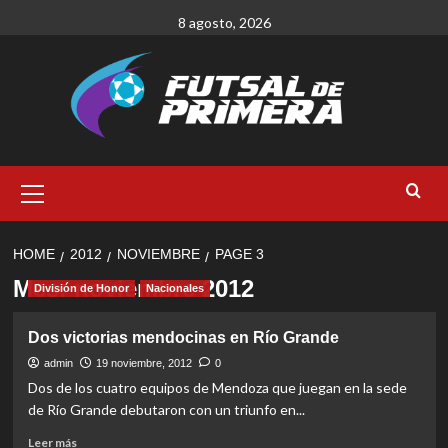
Skip
8 agosto, 2026
to
content
Primary
Menu
HOME
2012
NOVIEMBRE
PAGE 3
Mes:
noviembre 2012
División de Honor
Nacionales
Dos victorias mendocinas en Río Grande
admin
19 noviembre, 2012
0
Dos de los cuatro equipos de Mendoza que juegan en la sede
de Río Grande debutaron con un triunfo en...
Read
Leer más