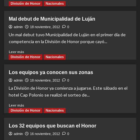
more
División de Honor
Nacionales
about
Dos
Mal debut de Municipalidad de Luján
victorias
mendocinas
admin
18 noviembre, 2012
0
en
Un mal debut tuvo Municipalidad de Luján en el primer día de
Río
competencia en la División de Honor porque cayó...
Grande
Read
Leer más
more
División de Honor
Nacionales
about
Mal
Los equipos ya conocen sus zonas
debut
de
admin
18 noviembre, 2012
0
Municipalidad
La División de Honor ya comienza a jugarse. Este sábado en el
de
hotel Cap Polonio se realizó el sorteo de...
Luján
Read
Leer más
more
División de Honor
Nacionales
about
Los
Los 32 equipos que buscan el Honor
equipos
ya
admin
16 noviembre, 2012
0
conocen