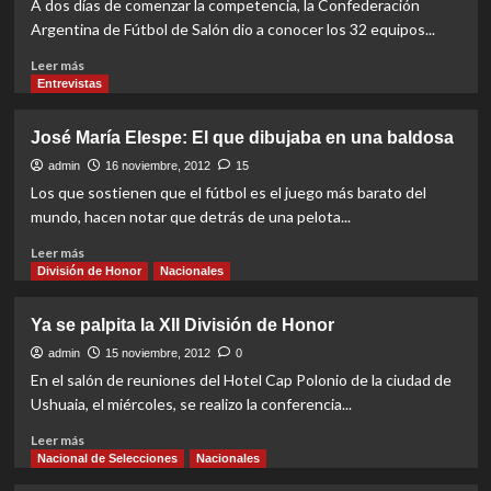
A dos días de comenzar la competencia, la Confederación
sus
Argentina de Fútbol de Salón dio a conocer los 32 equipos...
zonas
Read
Leer más
more
Entrevistas
about
Los
José María Elespe: El que dibujaba en una baldosa
32
equipos
admin
16 noviembre, 2012
15
que
Los que sostienen que el fútbol es el juego más barato del
buscan
mundo, hacen notar que detrás de una pelota...
el
Honor
Read
Leer más
more
División de Honor
Nacionales
about
José
Ya se palpita la XII División de Honor
María
Elespe:
admin
15 noviembre, 2012
0
El
En el salón de reuniones del Hotel Cap Polonio de la ciudad de
que
Ushuaia, el miércoles, se realizo la conferencia...
dibujaba
en
Read
Leer más
una
more
Nacional de Selecciones
Nacionales
baldosa
about