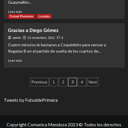
Guaymallén...
Read
Leer más
more
Futsal Premium
Locales
about
Galopando
Gracias a Diego Gómez
hacia
las
admin
13 noviembre, 2012
6
semifinales
Cuatro minutos le bastaron a Coquimbito para vencer a
Regatas B en el partido de vuelta de los cuartos de...
Read
Leer más
more
about
Gracias
Paginación
a
3
Previous
1
2
4
Next
Diego
de
Gómez
entradas
Tweets by FutsaldePrimera
Copyright Comunica Mendoza 2023 © Todos los derechos