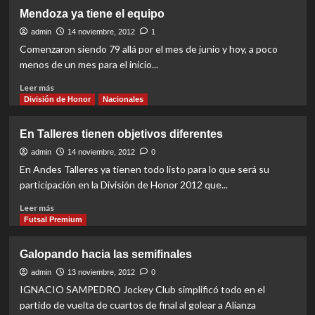
Ya
Mendoza ya tiene el equipo
se
palpita
admin
14 noviembre, 2012
1
la
Comenzaron siendo 79 allá por el mes de junio y hoy, a poco
XII
menos de un mes para el inicio...
División
de
Read
Leer más
Honor
more
División de Honor
Nacionales
about
Mendoza
En Talleres tienen objetivos diferentes
ya
tiene
admin
14 noviembre, 2012
0
el
En Andes Talleres ya tienen todo listo para lo que será su
equipo
participación en la División de Honor 2012 que...
Read
Leer más
more
Futsal Premium
about
En
Galopando hacia las semifinales
Talleres
tienen
admin
13 noviembre, 2012
0
objetivos
IGNACIO SAMPEDRO Jockey Club simplificó todo en el
diferentes
partido de vuelta de cuartos de final al golear a Alianza