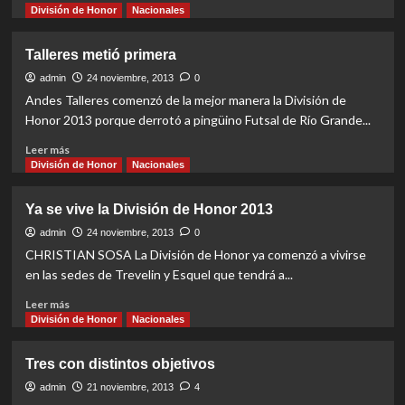
more
División de Honor
Nacionales
about
Un
Talleres metió primera
tropiezo
en
admin
24 noviembre, 2013
0
el
Andes Talleres comenzó de la mejor manera la División de
arranque
Honor 2013 porque derrotó a pingüino Futsal de Río Grande...
Read
Leer más
more
División de Honor
Nacionales
about
Talleres
Ya se vive la División de Honor 2013
metió
primera
admin
24 noviembre, 2013
0
CHRISTIAN SOSA La División de Honor ya comenzó a vivirse
en las sedes de Trevelin y Esquel que tendrá a...
Read
Leer más
more
División de Honor
Nacionales
about
Ya
Tres con distintos objetivos
se
vive
admin
21 noviembre, 2013
4
la