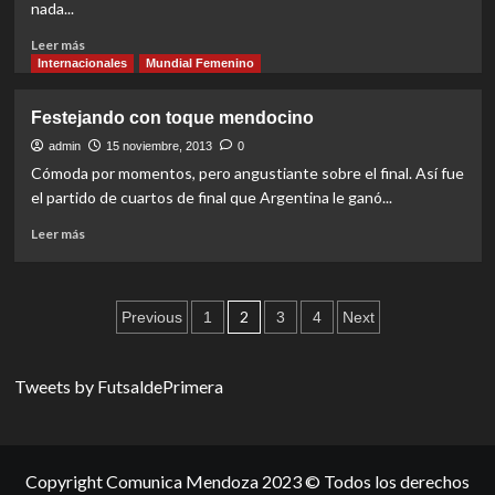
nada...
Read
Leer más
more
Internacionales
Mundial Femenino
about
Hasta
Festejando con toque mendocino
ahí
llegó
admin
15 noviembre, 2013
0
Argentina
Cómoda por momentos, pero angustiante sobre el final. Así fue
el partido de cuartos de final que Argentina le ganó...
Read
Leer más
more
about
Festejando
Paginación
con
2
Previous
1
3
4
Next
toque
de
mendocino
entradas
Tweets by FutsaldePrimera
Copyright Comunica Mendoza 2023 © Todos los derechos