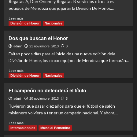
Regatas A, Don Orione y Regatas B serán los otros tres
División
equipos de Mendoza que jugarán la División De Honor....
de
Honor
Read
Leer más
2013
more
División de Honor
Nacionales
about
Tres
Dos que buscan el Honor
con
distintos
admin
21 noviembre, 2013
0
objetivos
Faltan pocos días para el inicio de una nueva edición dela
Divisiónde Honor, los cinco equipos de Mendoza que formarán...
Read
Leer más
more
División de Honor
Nacionales
about
Dos
El campeón no defenderá el título
que
buscan
admin
20 noviembre, 2013
3
el
Tuvieron que pasar diez años para que el fútbol de salón
Honor
misionero volviera a tener un campeón nacional. Y ahora,...
Read
Leer más
more
Internacionales
Mundial Femenino
about