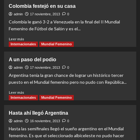
El
Colombia festejó en su casa
campeón
no
admin
17 noviembre, 2013
0
defenderá
Colombia le ganó 3-2 a Venezuela en la final del II Mundial
el
Femenino de Fútbol de Salón y es el...
título
Read
Leer más
more
Internacionales
Mundial Femenino
about
Colombia
A un paso del podio
festejó
en
admin
17 noviembre, 2013
0
su
Argentina tenía la gran chance de lograr un histórico tercer
casa
puesto en el Mundial femenino pero no pudo con República...
Read
Leer más
more
Internacionales
Mundial Femenino
about
A
Hasta ahí llegó Argentina
un
paso
admin
16 noviembre, 2013
0
del
Hasta las semifinales llegó el sueño argentino en el Mundial
podio
femenino. Es que el seleccionado albiceleste no pudo hacer