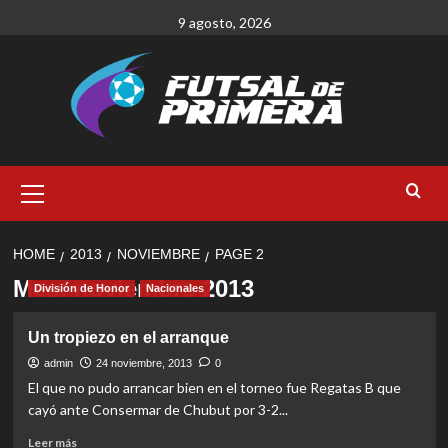
Skip
9 agosto, 2026
to
content
Primary
Menu
HOME
2013
NOVIEMBRE
PAGE 2
Mes:
noviembre 2013
División de Honor
Nacionales
Un tropiezo en el arranque
admin
24 noviembre, 2013
0
El que no pudo arrancar bien en el torneo fue Regatas B que
cayó ante Consermar de Chubut por 3-2...
Read
Leer más