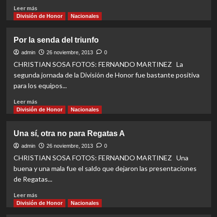
Read
Leer más
more
División de Honor
Nacionales
about
Los
Por la senda del triunfo
mendocinos
avanzan
admin
26 noviembre, 2013
0
de
CHRISTIAN SOSA FOTOS: FERNANDO MARTINEZ La
ronda
segunda jornada de la División de Honor fue bastante positiva
para los equipos...
Read
Leer más
more
División de Honor
Nacionales
about
Por
Una sí, otra no para Regatas A
la
senda
admin
26 noviembre, 2013
0
del
CHRISTIAN SOSA FOTOS: FERNANDO MARTINEZ Una
triunfo
buena y una mala fue el saldo que dejaron las presentaciones
de Regatas...
Read
Leer más
more
División de Honor
Nacionales
about