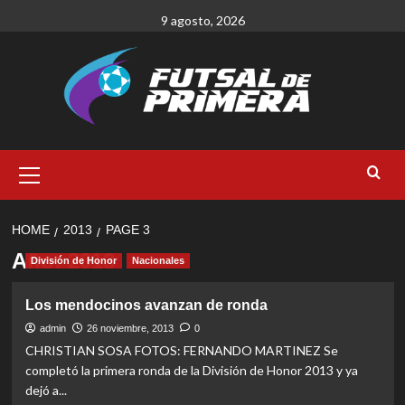
Skip
9 agosto, 2026
to
content
Primary
Menu
HOME
2013
PAGE 3
Año:
2013
División de Honor
Nacionales
Los mendocinos avanzan de ronda
admin
26 noviembre, 2013
0
CHRISTIAN SOSA FOTOS: FERNANDO MARTINEZ Se
completó la primera ronda de la División de Honor 2013 y ya
dejó a...