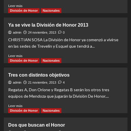
Read
Leer más
more
División de Honor
Nacionales
about
Talleres
Ya se vive la División de Honor 2013
metió
primera
admin
24 noviembre, 2013
0
CHRISTIAN SOSA La División de Honor ya comenzó a vivirse
en las sedes de Trevelin y Esquel que tendrá a...
Read
Leer más
more
División de Honor
Nacionales
about
Ya
Tres con distintos objetivos
se
vive
admin
21 noviembre, 2013
4
la
Regatas A, Don Orione y Regatas B serán los otros tres
División
equipos de Mendoza que jugarán la División De Honor....
de
Honor
Read
Leer más
2013
more
División de Honor
Nacionales
about
Tres
Dos que buscan el Honor
con