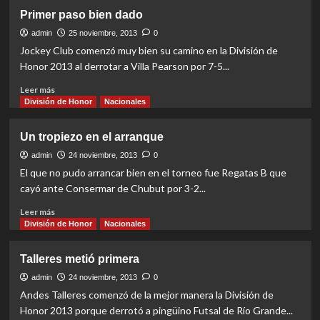
Una
Primer paso bien dado
sí,
otra
admin
25 noviembre, 2013
0
no
Jockey Club comenzó muy bien su camino en la División de
para
Honor 2013 al derrotar a Villa Pearson por 7-5...
Regatas
A
Read
Leer más
more
División de Honor
Nacionales
about
Primer
Un tropiezo en el arranque
paso
bien
admin
24 noviembre, 2013
0
dado
El que no pudo arrancar bien en el torneo fue Regatas B que
cayó ante Consermar de Chubut por 3-2...
Read
Leer más
more
División de Honor
Nacionales
about
Un
Talleres metió primera
tropiezo
en
admin
24 noviembre, 2013
0
el
Andes Talleres comenzó de la mejor manera la División de
arranque
Honor 2013 porque derrotó a pingüino Futsal de Río Grande...