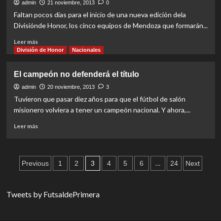
distintos
admin
21 noviembre, 2013
0
objetivos
Faltan pocos días para el inicio de una nueva edición dela
Divisiónde Honor, los cinco equipos de Mendoza que formarán...
Read
Leer más
more
División de Honor
Nacionales
about
Dos
El campeón no defenderá el título
que
buscan
admin
20 noviembre, 2013
3
el
Tuvieron que pasar diez años para que el fútbol de salón
Honor
misionero volviera a tener un campeón nacional. Y ahora,...
Read
Leer más
more
about
El
Paginación
campeón
3
…
Previous
1
2
4
5
6
24
Next
no
de
defenderá
el
entradas
Tweets by FutsaldePrimera
título