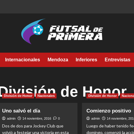
Internacionales
Mendoza
Inferiores
Entrevistas
División de Honor
División de Honor
Nacionales
División de Honor
Naciona
Uno salvó el día
Comienzo positivo
admin
14 noviembre, 2016
0
admin
14 noviembre, 201
Dos de dos para Jockey Club que
Luego de haber tenido fec
volvió a festejar una victoria en esta
domingo, comenzó la acci