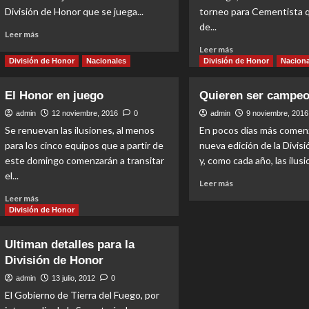
División de Honor que se juega...
torneo para Cementista q
de...
Read
Leer más
more
Read
Leer más
about
more
División de Honor
Nacionales
División de Honor
Naciona
Uno
about
salvó
Comienzo
El Honor en juego
Quieren ser campe
el
positivo
día
admin
12 noviembre, 2016
0
admin
9 noviembre, 2016
Se renuevan las ilusiones, al menos
En pocos días más comen
para los cinco equipos que a partir de
nueva edición de la Divis
este domingo comenzarán a transitar
y, como cada año, las ilusi
el...
Read
Leer más
more
Read
Leer más
about
more
División de Honor
Quieren
about
ser
El
Ultiman detalles para la
campeones
Honor
División de Honor
en
juego
admin
13 julio, 2012
0
El Gobierno de Tierra del Fuego, por