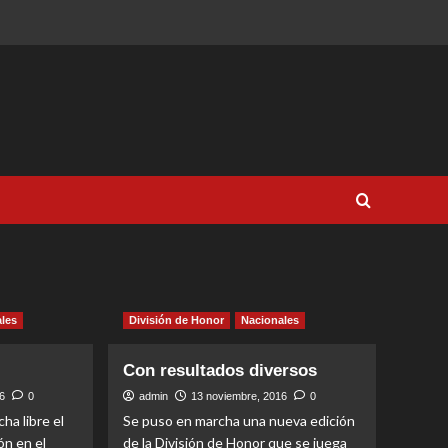
les
División de Honor
Nacionales
Con resultados diversos
6
0
admin
13 noviembre, 2016
0
ha libre el
Se puso en marcha una nueva edición
ón en el
de la División de Honor que se juega