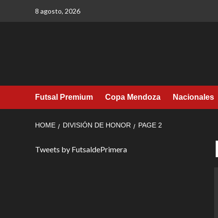
Skip
8 agosto, 2026
to
content
Futsal Premium
Copa Mendoza
Nacionales
HOME
DIVISIÓN DE HONOR
PAGE 2
Tweets by FutsaldePrimera