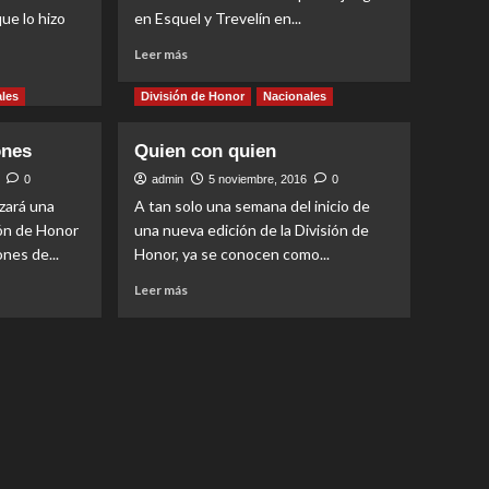
ue lo hizo
en Esquel y Trevelín en...
Read
Leer más
more
about
les
División de Honor
Nacionales
Con
resultados
ones
Quien con quien
diversos
0
admin
5 noviembre, 2016
0
zará una
A tan solo una semana del inicio de
ión de Honor
una nueva edición de la División de
ones de...
Honor, ya se conocen como...
Read
Leer más
more
about
Quien
con
quien