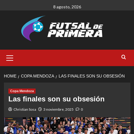
Skip
8 agosto, 2026
to
content
Primary
Menu
HOME
COPA MENDOZA
LAS FINALES SON SU OBSESIÓN
Copa Mendoza
Las finales son su obsesión
Christian Sosa
3 noviembre, 2025
0