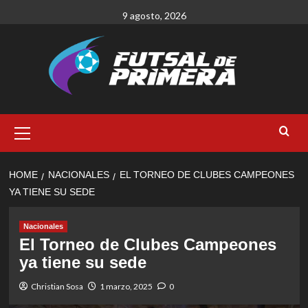
Skip
9 agosto, 2026
to
content
Primary
Menu
HOME
NACIONALES
EL TORNEO DE CLUBES CAMPEONES
YA TIENE SU SEDE
Nacionales
El Torneo de Clubes Campeones
ya tiene su sede
Christian Sosa
1 marzo, 2025
0