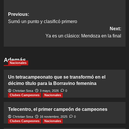
Post
Previous:
Sumó un punto y clasificó primero
navigation
Next:
Ya es un clásico: Mendoza en la final
Además
Nacionales
Un tetracampeonato que se transformó en el
décimo título para la Borravino femenina
Christian Sosa
3 mayo, 2026
0
Clubes Campeones
Nacionales
Telecentro, el primer campeón de campeones
Christian Sosa
16 noviembre, 2025
0
Clubes Campeones
Nacionales