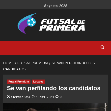
Skip
6 agosto, 2026
to
content
Primary
Menu
HOME
FUTSAL PREMIUM
SE VAN PERFILANDO LOS
CANDIDATOS
Futsal Premium
Locales
Se van perfilando los candidatos
Christian Sosa
13 abril, 2024
0