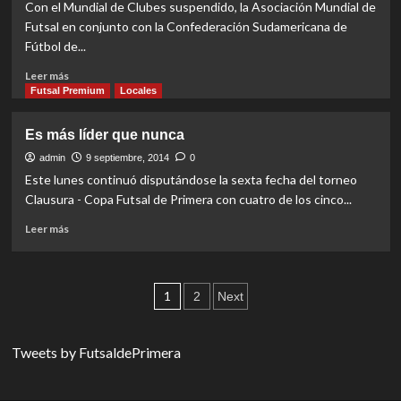
Con el Mundial de Clubes suspendido, la Asociación Mundial de
Futsal en conjunto con la Confederación Sudamericana de
Fútbol de...
Read
Leer más
more
Futsal Premium
Locales
about
Hay
Es más líder que nunca
Sudamericano
a
admin
9 septiembre, 2014
0
la
Este lunes continuó disputándose la sexta fecha del torneo
vista
Clausura - Copa Futsal de Primera con cuatro de los cinco...
Read
Leer más
more
about
Es
Paginación
más
1
2
Next
líder
de
que
nunca
entradas
Tweets by FutsaldePrimera