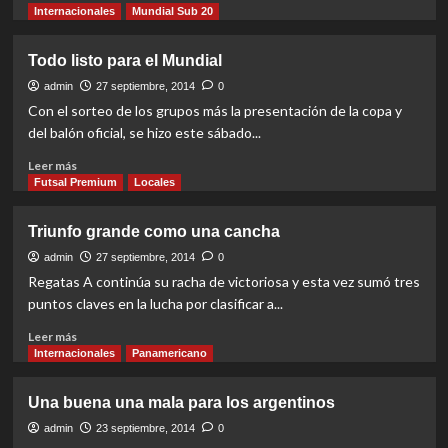
more
Internacionales
Mundial Sub 20
about
Así
Todo listo para el Mundial
será
la
admin
27 septiembre, 2014
0
primera
Con el sorteo de los grupos más la presentación de la copa y
ronda
del balón oficial, se hizo este sábado...
Read
Leer más
more
Futsal Premium
Locales
about
Todo
Triunfo grande como una cancha
listo
para
admin
27 septiembre, 2014
0
el
Regatas A continúa su racha de victoriosa y esta vez sumó tres
Mundial
puntos claves en la lucha por clasificar a...
Read
Leer más
more
Internacionales
Panamericano
about
Triunfo
Una buena una mala para los argentinos
grande
como
admin
23 septiembre, 2014
0
una