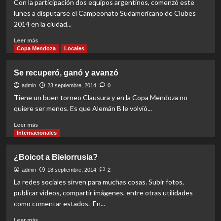
Con la participación dos equipos argentinos, comenzó este
cancha
lunes a disputarse el Campeonato Sudamericano de Clubes
2014 en la ciudad...
Read
Leer más
more
Copa Mendoza
Locales
about
Una
Se recuperó, ganó y avanzó
buena
una
admin
23 septiembre, 2014
0
mala
Tiene un buen torneo Clausura y en la Copa Mendoza no
para
quiere ser menos. Es que Alemán B le volvió...
los
argentinos
Read
Leer más
more
Internacionales
about
Se
¿Boicot a Bielorrusia?
recuperó,
ganó
admin
18 septiembre, 2014
2
y
La redes sociales sirven para muchas cosas. Subir fotos,
avanzó
publicar videos, compartir imágenes, entre otras utilidades
como comentar estados. En...
Read
Leer más