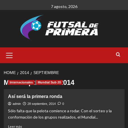
Skip
7 agosto, 2026
to
content
Primary
Menu
HOME
2014
SEPTIEMBRE
Mes:
septiembre 2014
Internacionales
Mundial Sub 20
Así será la primera ronda
admin
28 septiembre, 2014
0
Sólo falta que la pelota comience a rodar. Con el sorteo y la
conformación de los grupos realizados, el Mundial...
Read
Leer más