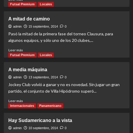
more
Futsal Premium
Locales
about
¿Boicot
A mitad de camino
a
Bielorrusia?
admin
15 septiembre, 2014
0
Pasó la mitad de la primera fase del torneo Clausura, para
algunos equipos, y sólo uno de los 20 clubes,...
Read
Leer más
more
Futsal Premium
Locales
about
A
A media máquina
mitad
de
admin
13 septiembre, 2014
0
camino
Jockey Club volvió a ganar y no es novedad. Sin jugar un gran
partido, el conjunto de Villa Hipódromo superó...
Read
Leer más
more
Internacionales
Panamericano
about
A
Hay Sudamericano a la vista
media
máquina
admin
10 septiembre, 2014
0