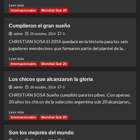
Read
Leer más
more
Internacionales
Mundial Sub 20
about
La
Cumplieron el gran sueño
tierra
colorada
admin
29 octubre, 2014
0
los
CHRISTIAN SOSA El 2014 quedará en la historia para los seis
espera
jugadores mendocinos que formaron parte del plantel de la...
Read
Leer más
more
Internacionales
Mundial Sub 20
about
Cumplieron
Los chicos que alcanzaron la gloria
el
gran
admin
26 octubre, 2014
0
sueño
CHRISTIAN SOSA Sueño cumplido para los pibes. Con apenas
20 años los chicos de la selección argentina sub 20 alcanzaron...
Read
Leer más
more
Internacionales
Mundial Sub 20
about
Los
Son los mejores del mundo
chicos