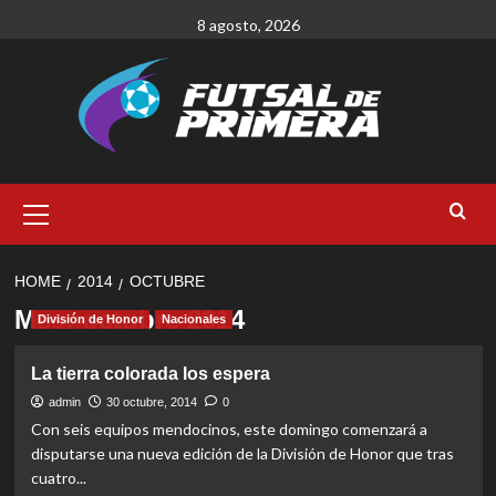
Skip
8 agosto, 2026
to
content
Primary
Menu
HOME
2014
OCTUBRE
Mes:
octubre 2014
División de Honor
Nacionales
La tierra colorada los espera
admin
30 octubre, 2014
0
Con seis equipos mendocinos, este domingo comenzará a
disputarse una nueva edición de la División de Honor que tras
cuatro...