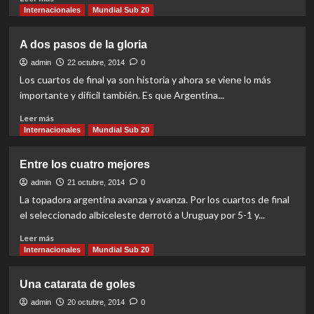
more
Internacionales
Mundial Sub 20
about
¿Cuándo
A dos pasos de la gloria
se
termina
admin
22 octubre, 2014
0
la
Los cuartos de final ya son historia y ahora se viene lo más
primera
importante y difícil también. Es que Argentina...
ronda?
Read
Leer más
more
Internacionales
Mundial Sub 20
about
A
Entre los cuatro mejores
dos
pasos
admin
21 octubre, 2014
0
de
La topadora argentina avanza y avanza. Por los cuartos de final
la
el seleccionado albiceleste derrotó a Uruguay por 5-1 y...
gloria
Read
Leer más
more
Internacionales
Mundial Sub 20
about
Entre
Una catarata de goles
los
cuatro
admin
20 octubre, 2014
0