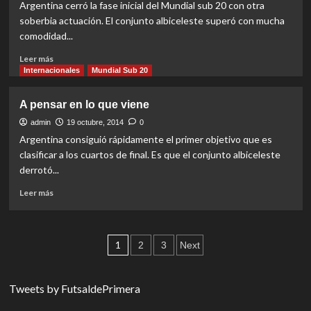
mejores
Argentina cerró la fase inicial del Mundial sub 20 con otra
soberbia actuación. El conjunto albiceleste superó con mucha
comodidad...
Read
Leer más
more
Internacionales
Mundial Sub 20
about
Una
A pensar en lo que viene
catarata
de
admin
19 octubre, 2014
0
goles
Argentina consiguió rápidamente el primer objetivo que es
clasificar a los cuartos de final. Es que el conjunto albiceleste
derrotó...
Read
Leer más
more
about
A
Paginación
pensar
1
2
3
Next
en
de
lo
que
entradas
Tweets by FutsaldePrimera
viene