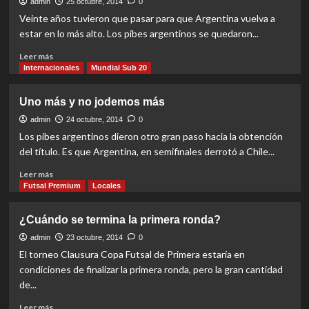
que
admin
25 octubre, 2014
0
alcanzaron
Veinte años tuvieron que pasar para que Argentina vuelva a
la
estar en lo más alto. Los pibes argentinos se quedaron...
gloria
Read
Leer más
more
Internacionales
Mundial Sub 20
about
Son
Uno más y no jodemos más
los
mejores
admin
24 octubre, 2014
0
del
Los pibes argentinos dieron otro gran paso hacia la obtención
mundo
del título. Es que Argentina, en semifinales derrotó a Chile...
Read
Leer más
more
Futsal Premium
Locales
about
Uno
¿Cuándo se termina la primera ronda?
más
y
admin
23 octubre, 2014
0
no
El torneo Clausura Copa Futsal de Primera estaría en
jodemos
condiciones de finalizar la primera ronda, pero la gran cantidad
más
de...
Read
Leer más