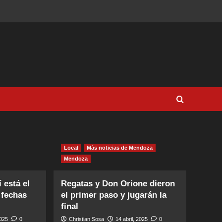
Local
Más noticias de Mendoza
Mendoza
 está el
Regatas y Don Orione dieron
 fechas
el primer paso y jugarán la
final
2025
0
Christian Sosa
14 abril, 2025
0