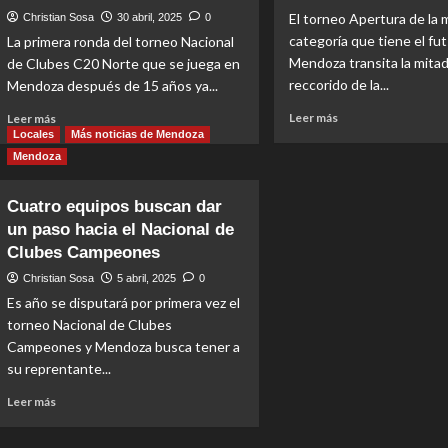
El torneo Apertura de la
Christian Sosa
30 abril, 2025
0
categoría que tiene el fut
La primera ronda del torneo Nacional
Mendoza transita la mitad
de Clubes C20 Norte que se juega en
reccorido de la...
Mendoza después de 15 años ya...
Read
Read
Leer más
Leer más
more
more
Locales
Más noticias de Mendoza
about
about
Mendoza
Futsal
Nacional
Premium:
de
Cuatro equipos buscan dar
Así
clubes
un paso hacia el Nacional de
está
C20:
el
Los
Clubes Campeones
panorama
siete
Christian Sosa
5 abril, 2025
0
con
mendocinos
Es año se disputará por primera vez el
siete
clasificaron
torneo Nacional de Clubes
fechas
a
disputadas
octavos
Campeones y Mendoza busca tener a
de
su reprentante...
final
Read
Leer más
more
about