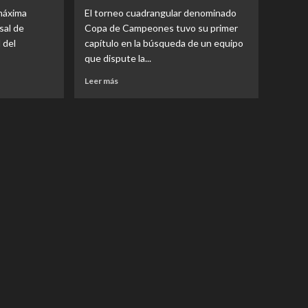
 máxima
El torneo cuadrangular denominado
sal de
Copa de Campeones tuvo su primer
 del
capítulo en la búsqueda de un equipo
que dispute la...
Read
Leer más
more
about
Regatas
y
Don
Orione
dieron
el
primer
paso
y
jugarán
la
final