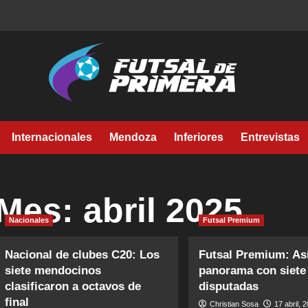
Internacionales
Mendoza
Inferiores
Entrevistas
Mes:
abril 2025
Nacionales
Futsal Premium
Nacional de clubes C20: Los
Futsal Premium: Así
siete mendocinos
panorama con siete
clasificaron a octavos de
disputadas
final
Christian Sosa
17 abril, 