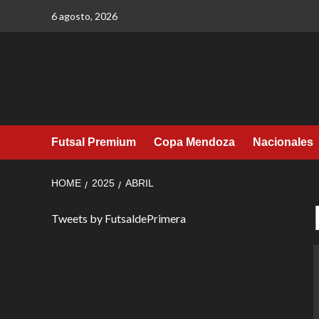
Skip
6 agosto, 2026
to
content
Futsal Premium
Copa Mendoza
Nacionales
HOME
2025
ABRIL
Tweets by FutsaldePrimera