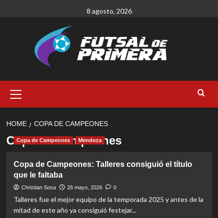
Skip
8 agosto, 2026
to
content
Primary
Menu
HOME
COPA DE CAMPEONES
Copa de Campeones
Copa de Campeones
Mendoza
Copa de Campeones: Talleres consiguió el título
que le faltaba
Christian Sosa
26 mayo, 2026
0
Talleres fue el mejor equipo de la temporada 2025 y antes de la
mitad de este año ya consiguió festejar...