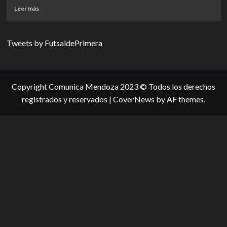
Read
Leer más
more
about
Copa
Tweets by FutsaldePrimera
de
Campeones:
Talleres
consiguió
el
Copyright Comunica Mendoza 2023 © Todos los derechos
título
registrados y reservados
|
CoverNews
by AF themes.
que
le
faltaba