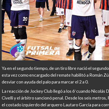
Ya en el segundo tiempo, de un tiro libre nació el segundo 
esta vez como encargado del remate habilitó a Román Zúñi
desviar con ayuda del palo para marcar el 2 a 0.
La reacción de Jockey Club llegó a los 6′ cuando Nicolás D
Civelli y el árbitro sancionó penal. Desde los seis metros,
el costado izquierdo del arquero Lautaro García para con