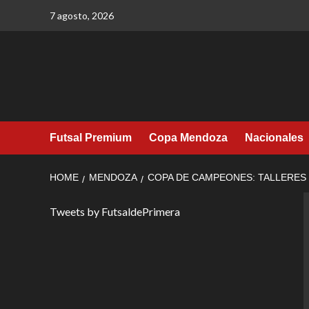
Skip
7 agosto, 2026
to
content
Futsal Premium
Copa Mendoza
Nacionales
HOME
MENDOZA
COPA DE CAMPEONES: TALLERES 
Tweets by FutsaldePrimera