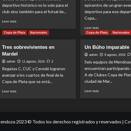
deportivo histórico no lo solo para el
epicentro de un gran eve
club sino también para el futsal de...
deportivo para ese depar
Copa...
Read
Leer más
more
Read
Leer más
about
more
Copa de Plata
Nacionales
Copa de Plata
Nacionales
Copa
about
de
Ocho
Tres sobrevivientes en
Un Búho imparable
Plata:
mendocinos
Mardel
Godoy
juegan
admin
9 agosto, 2016
Cruz
la
Seis equipos de Mendoza
admin
11 agosto, 2016
2
B
Copa
encuentran participando 
Regatas C, CUC y Ceredé lograron
brilló
de
A de Clubes Copa de Plat
avanzar a los cuartos de final de la
en
Plata
ciudad de Mar...
Copa de Plata que se está...
San
en
Rafael
San
Read
Read
Leer más
Leer más
Rafael
more
more
about
about
Un
Tres
Búho
sobrevivientes
imparable
en
ndoza 2023 © Todos los derechos registrados y reservados
|
Co
Mardel