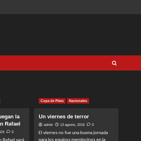
Copa de Plata
Nacionales
uegan la
Un viernes de terror
n Rafael
admin
13 agosto, 2016
0
El viernes no fue una buena jornada
2024
0
para los equipos mendocinos en la
n Rafael será