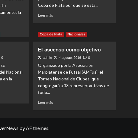
Copa de Plata Sur que se está...
nto
tamento: la
Read
Leer más
more
about
Un
Copa de Plata
Nacionales
viernes
de
El ascenso como objetivo
terror
0
admin
4 agosto, 2016
0
 se
Organizado por la Asociación
del Nacional
Marplatense de Futsal (AMFus), el
a en la
Torneo Nacional de Clubes, que
congregará a 33 representantivos de
todo...
Read
Leer más
more
about
El
ascenso
verNews
by AF themes.
como
objetivo