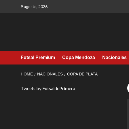
Skip
9 agosto, 2026
to
content
Futsal Premium
Copa Mendoza
Nacionales
HOME
NACIONALES
COPA DE PLATA
Tweets by FutsaldePrimera