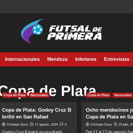
Internacionales
Mendoza
Inferiores
Entrevistas
Copa de Plata
Copa de Plata
Nacionales
Copa de Plata
Nacionales
Copa de Plata: Godoy Cruz B
Ocho mendocinos j
brilló en San Rafael
Copa de Plata en Sa
Christian Sosa
17 agosto, 2024
0
Christian Sosa
19 julio, 
Godoy Cruz B logró un resultado
Del 11 al 17 de agosto Sa