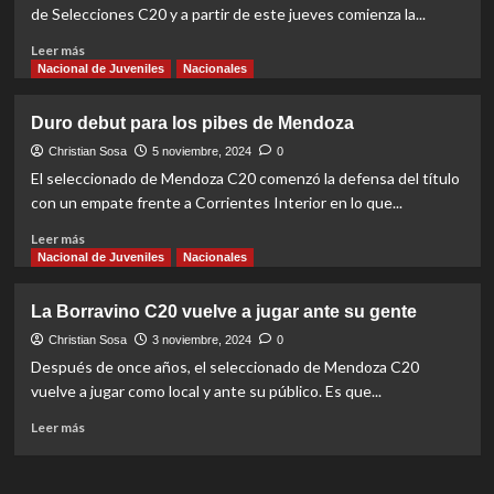
otra
de Selecciones C20 y a partir de este jueves comienza la...
vez
está
Read
Leer más
en
more
Nacional de Juveniles
Nacionales
una
about
semifinal
Mendoza
Duro debut para los pibes de Mendoza
puso
a
Christian Sosa
5 noviembre, 2024
0
sus
El seleccionado de Mendoza C20 comenzó la defensa del título
dos
con un empate frente a Corrientes Interior en lo que...
selecciones
en
Read
Leer más
cuartos
more
Nacional de Juveniles
Nacionales
de
about
final
Duro
La Borravino C20 vuelve a jugar ante su gente
debut
para
Christian Sosa
3 noviembre, 2024
0
los
Después de once años, el seleccionado de Mendoza C20
pibes
vuelve a jugar como local y ante su público. Es que...
de
Mendoza
Read
Leer más
more
about
La