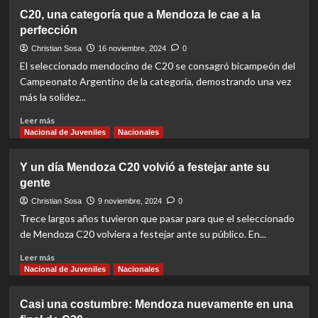
¿De
C20, una categoría que a Mendoza le cae a la
qué
perfección
se
trata
Christian Sosa
16 noviembre, 2024
0
el
El seleccionado mendocino de C20 se consagró bicampeón del
nuevo
Campeonato Argentino de la categoría, demostrando una vez
Torneo
más la solidez...
Argentino
de
Read
Leer más
Clubes?
more
Nacional de Juveniles
Nacionales
about
C20,
Y un día Mendoza C20 volvió a festejar ante su
una
gente
categoría
que
Christian Sosa
9 noviembre, 2024
0
a
Trece largos años tuvieron que pasar para que el seleccionado
Mendoza
de Mendoza C20 volviera a festejar ante su público. En...
le
cae
Read
Leer más
a
more
Nacional de Juveniles
Nacionales
la
about
perfección
Y
Casi una costumbre: Mendoza nuevamente en una
un