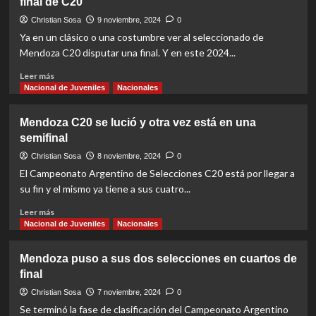
final de C20
día
Mendoza
Christian Sosa
9 noviembre, 2024
0
C20
Ya en un clásico o una costumbre ver al seleccionado de
volvió
Mendoza C20 disputar una final. Y en este 2024...
a
festejar
Read
Leer más
ante
more
Nacional de Juveniles
Nacionales
su
about
gente
Casi
Mendoza C20 se lució y otra vez está en una
una
semifinal
costumbre:
Mendoza
Christian Sosa
8 noviembre, 2024
0
nuevamente
El Campeonato Argentino de Selecciones C20 está por llegar a
en
su fin y el mismo ya tiene a sus cuatro...
una
final
Read
Leer más
de
more
Nacional de Juveniles
Nacionales
C20
about
Mendoza
Mendoza puso a sus dos selecciones en cuartos de
C20
final
se
lució
Christian Sosa
7 noviembre, 2024
0
y
Se terminó la fase de clasificación del Campeonato Argentino