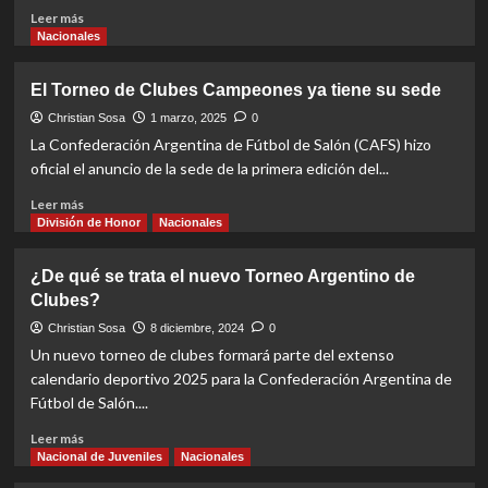
Read
Leer más
more
Nacionales
about
Nacional
El Torneo de Clubes Campeones ya tiene su sede
de
clubes
Christian Sosa
1 marzo, 2025
0
C20:
La Confederación Argentina de Fútbol de Salón (CAFS) hizo
Los
oficial el anuncio de la sede de la primera edición del...
siete
mendocinos
Read
Leer más
clasificaron
more
División de Honor
Nacionales
a
about
octavos
El
¿De qué se trata el nuevo Torneo Argentino de
de
Torneo
Clubes?
final
de
Clubes
Christian Sosa
8 diciembre, 2024
0
Campeones
Un nuevo torneo de clubes formará parte del extenso
ya
calendario deportivo 2025 para la Confederación Argentina de
tiene
Fútbol de Salón....
su
sede
Read
Leer más
more
Nacional de Juveniles
Nacionales
about