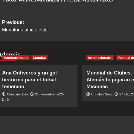
Post
Previous:
Monólogo albiceleste
navigation
Además
Internacionales
Mundial
Internacionales
Mundial d
Ana Ontiveros y un gol
Mundial de Clubes:
histórico para el futsal
Alemán lo jugarán 
femenino
Misiones
Christian Sosa
21 noviembre, 2025
Christian Sosa
27 julio, 
0