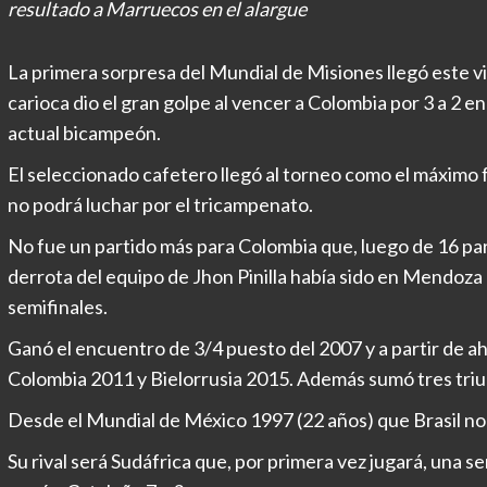
resultado a Marruecos en el alargue
La primera sorpresa del Mundial de Misiones llegó este vie
carioca dio el gran golpe al vencer a Colombia por 3 a 2 en
actual bicampeón.
El seleccionado cafetero llegó al torneo como el máximo f
no podrá luchar por el tricampenato.
No fue un partido más para Colombia que, luego de 16 part
derrota del equipo de Jhon Pinilla había sido en Mendoz
semifinales.
Ganó el encuentro de 3/4 puesto del 2007 y a partir de ah
Colombia 2011 y Bielorrusia 2015. Además sumó tres triu
Desde el Mundial de México 1997 (22 años) que Brasil no
Su rival será Sudáfrica que, por primera vez jugará, una se