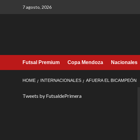
Skip
7 agosto, 2026
to
content
Futsal Premium
Copa Mendoza
Nacionales
HOME
INTERNACIONALES
AFUERA EL BICAMPEÓN
Tweets by FutsaldePrimera