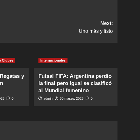
Next:
Uno más y listo
e Clubes
Internacionales
 Regatas y
Futsal FIFA: Argentina perdió
en
la final pero igual se clasificó
al Mundial femenino
2025
0
admin
30 marzo, 2025
0