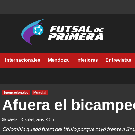
Internacionales
Mendoza
Inferiores
Entrevistas
Internacionales
Mundial
Afuera el bicamp
admin
6 abril, 2019
0
Colombia quedó fuera del título porque cayó frente a Bras