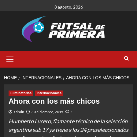
Skip
8 agosto, 2026
to
content
Primary
Menu
HOME
INTERNACIONALES
AHORA CON LOS MÁS CHICOS
Eliminatorias
Internacionales
Ahora con los más chicos
admin
30 diciembre, 2015
1
Humberto Lucero, flamante técnico de la selección
argentina sub 17 ya tiene a los 24 preseleccionados