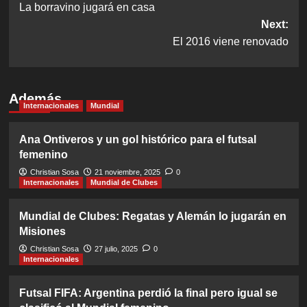
La borravino jugará en casa
navigation
Next:
El 2016 viene renovado
Además
Internacionales
Mundial
Ana Ontiveros y un gol histórico para el futsal
femenino
Christian Sosa
21 noviembre, 2025
0
Internacionales
Mundial de Clubes
Mundial de Clubes: Regatas y Alemán lo jugarán en
Misiones
Christian Sosa
27 julio, 2025
0
Internacionales
Futsal FIFA: Argentina perdió la final pero igual se