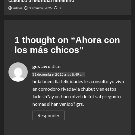
clasificó al Mundial femenino
admin
30 marzo, 2025
0
1 thought on “
Ahora con
los más chicos
”
gustavo
dice:
31 diciembre, 2015 a las 8:49 am
hola buen dia felicidades les consulto yo vivo
en comodoro rivadavia chubut y en estos
lados h?ay un buen nivel de fut sal pregunto
nomas si han venido? grs.
Responder