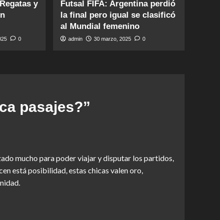
 Regatas y
Futsal FIFA: Argentina perdió
en
la final pero igual se clasificó
al Mundial femenino
2025
0
admin
30 marzo, 2025
0
ca pasajes?
”
zado mucho para poder viajar y disputar los partidos,
n está posibilidad, estas chicas valen oro,
nidad.