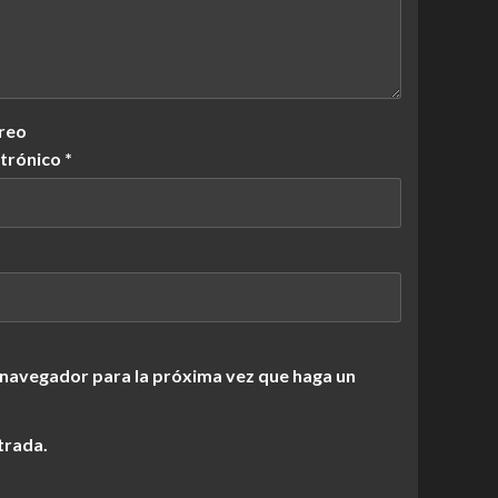
reo
ctrónico
*
 navegador para la próxima vez que haga un
trada.