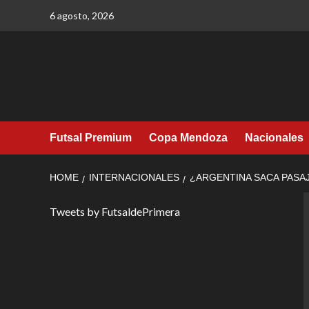
Skip
6 agosto, 2026
to
content
Futsal Premium
Copa Mendoza
Nacionales
HOME
INTERNACIONALES
¿ARGENTINA SACA PASA
Tweets by FutsaldePrimera