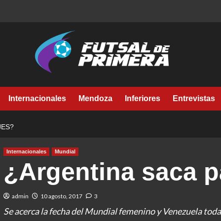
Internacionales
Mendoza
Inferiores
Entrevistas
JES?
Internacionales
Mundial
¿Argentina saca p
admin
10 agosto, 2017
3
Se acerca la fecha del Mundial femenino y Venezuela todav