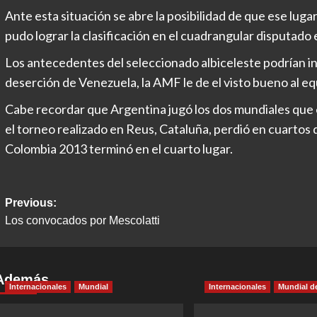
Ante esta situación se abre la posibilidad de que ese lug
pudo lograr la clasificación en el cuadrangular disputado 
Los antecedentes del seleccionado albiceleste podrían inc
deserción de Venezuela, la AMF le de el visto bueno al 
Cabe recordar que Argentina jugó los dos mundiales que e
el torneo realizado en Reus, Cataluña, perdió en cuartos d
Colombia 2013 terminó en el cuarto lugar.
Post
Previous:
Los convocados por Mescolatti
navigation
Además
Internacionales
Mundial
Internacionales
Mundial d