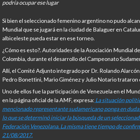
podría ocupar ese lugar
Si bien el seleccionado femenino argentino no pudo alcanzar
Mundial que se jugará en la ciudad de Balaguer en Catalun
albiceleste pueda estar en ese torneo.
¿Cómo es esto?. Autoridades de la Asociación Mundial de
Colombia, durante el desarrollo del Campeonato Sudame
Allí, el Comité Adjunto integrado por Dr. Rolando Alarcó
Pedro Bonettini, Mario Giménez y Julio Notario trataron
Uno de ellos fue la participación de Venezuela en el Mun
en la página oficial de la AMF, expresa:
La situación políti
mencionado representante sudamericano ponga en dudas su
lo que se determinó iniciar la búsqueda de un seleccionad
Federación Venezolana. La misma tiene tiempo de confirma
21/08/2017
.