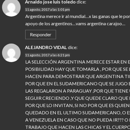
Arnaldo jose luis toledo
dice:
11 agosto, 2017 a las 1:01 pm
Argentina merece ir al mundial…x las ganas que le pone
apoyo de los argentinos…vams argentina carajoo…
Responder
ALEJANDRO VIDAL
dice:
11 agosto, 2017 a las 6:21 pm
LA SELECCIÓN ARGENTINA MERECE ESTAR EN E
POSIBILIDAD HAY QUE TOMARLA , POR QUE SE
HACEN PARA DEMOSTRAR QUE ARGENTINA TIEN
POR QUE EN EL SUDAMERICANO QUE SE JUGO EN
LAS REGALARON A PARAGUAY ,POR QUE TIEN
SEGUIR CRECIENDO ,Y QUE QUEDE CLARO QUE 
POR QUE LO INVITAN, SI NO POR QUE ES QUI
QUEDADO EN EL ULTIMO SUDAMERICANO, O ES
A VENEZUELA EN CASO QUE NO PUEDA IR??? O 
TRABAJO QUE HACEN LAS CHICAS Y EL CUERPO