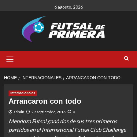
Skip
6 agosto, 2026
to
content
Primary
Menu
HOME
INTERNACIONALES
ARRANCARON CON TODO
Internacionales
Arrancaron con todo
admin
29 septiembre, 2016
0
Mendoza Futsal ganó dos de sus tres primeros
partidos en el International Futsal Club Challenge