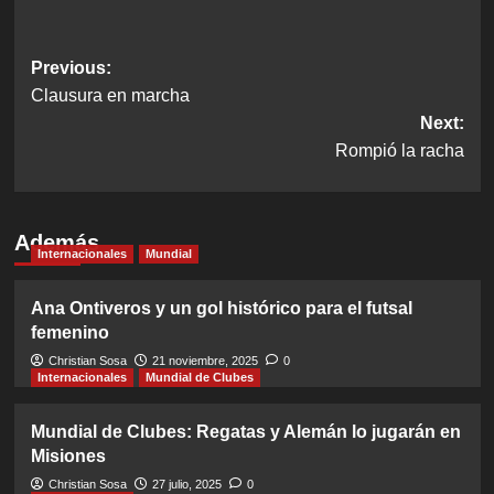
Post
Previous:
Clausura en marcha
navigation
Next:
Rompió la racha
Además
Internacionales
Mundial
Ana Ontiveros y un gol histórico para el futsal
femenino
Christian Sosa
21 noviembre, 2025
0
Internacionales
Mundial de Clubes
Mundial de Clubes: Regatas y Alemán lo jugarán en
Misiones
Christian Sosa
27 julio, 2025
0