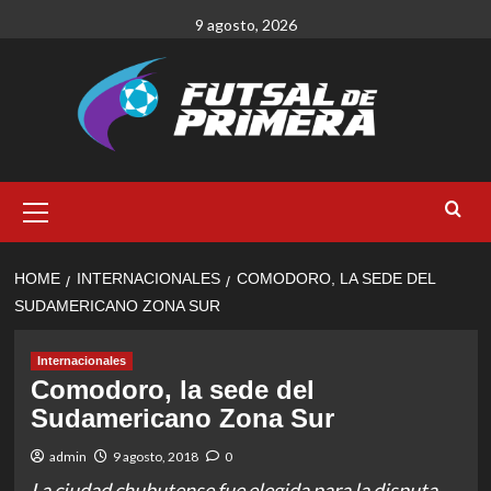
Skip
9 agosto, 2026
to
content
Primary
Menu
HOME
INTERNACIONALES
COMODORO, LA SEDE DEL
SUDAMERICANO ZONA SUR
Internacionales
Comodoro, la sede del
Sudamericano Zona Sur
admin
9 agosto, 2018
0
La ciudad chubutense fue elegida para la disputa