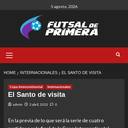
Skip
5 agosto, 2026
to
content
Primary
Menu
HOME
INTERNACIONALES
EL SANTO DE VISITA
Copa Intercontinental
Internacionales
El Santo de visita
admin
2 abril, 2012
0
En la previa de lo que será la serie de cuatro