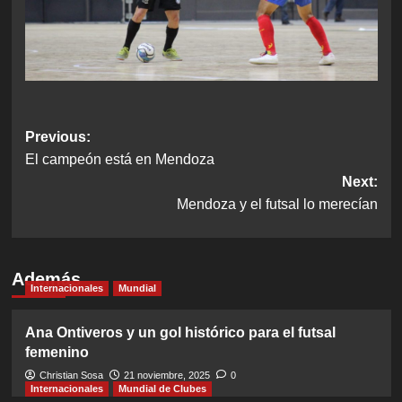
Post
Previous:
El campeón está en Mendoza
navigation
Next:
Mendoza y el futsal lo merecían
Además
Internacionales
Mundial
Ana Ontiveros y un gol histórico para el futsal
femenino
Christian Sosa
21 noviembre, 2025
0
Internacionales
Mundial de Clubes