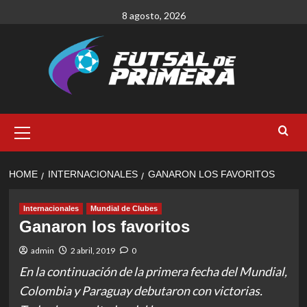
Skip
8 agosto, 2026
to
content
Primary
Menu
HOME
INTERNACIONALES
GANARON LOS FAVORITOS
Internacionales
Mundial de Clubes
Ganaron los favoritos
admin
2 abril, 2019
0
En la continuación de la primera fecha del Mundial,
Colombia y Paraguay debutaron con victorias.