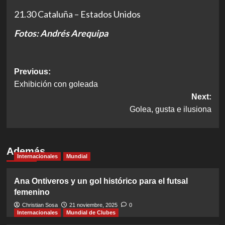
21.30 Cataluña – Estados Unidos
Fotos: Andrés Arequipa
Post
Previous:
Exhibición con goleada
navigation
Next:
Golea, gusta e ilusiona
Además
Internacionales
Mundial
Ana Ontiveros y un gol histórico para el futsal
femenino
Christian Sosa
21 noviembre, 2025
0
Internacionales
Mundial de Clubes