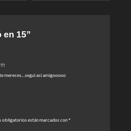
ó en 15
”
!!!
to te mereces…segui asi amigooooo
 obligatorios están marcados con
*