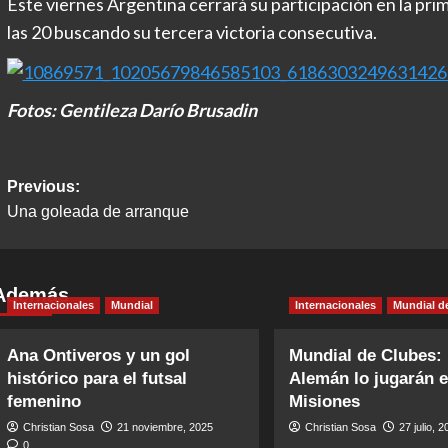
Este viernes Argentina cerrará su participación en la pri
las 20 buscando su tercera victoria consecutiva.
Fotos: Gentileza Darío Brusadin
Post
Previous:
Una goleada de arranque
navigation
Además
Internacionales
Mundial
Internacionales
Mundial d
Ana Ontiveros y un gol
Mundial de Clubes:
histórico para el futsal
Alemán lo jugarán 
femenino
Misiones
Christian Sosa
21 noviembre, 2025
Christian Sosa
27 julio, 
0