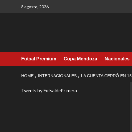
Skip
8 agosto, 2026
to
content
Futsal Premium
Copa Mendoza
Nacionales
HOME
INTERNACIONALES
LA CUENTA CERRÓ EN 15
Tweets by FutsaldePrimera