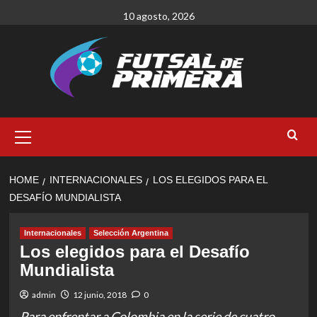
Skip
10 agosto, 2026
to
content
Primary
Menu
HOME
INTERNACIONALES
LOS ELEGIDOS PARA EL
DESAFÍO MUNDIALISTA
Internacionales
Selección Argentina
Los elegidos para el Desafío
Mundialista
admin
12 junio, 2018
0
Para enfrentar a Colombia en la serie de cuatro