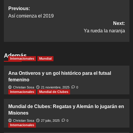
Post
Previous:
Así comienza el 2019
navigation
Next:
Ya rueda la naranja
Además
Internacionales
Mundial
Ana Ontiveros y un gol histórico para el futsal
femenino
Christian Sosa
21 noviembre, 2025
0
Internacionales
Mundial de Clubes
Mundial de Clubes: Regatas y Alemán lo jugarán en
Misiones
Christian Sosa
27 julio, 2025
0
Internacionales