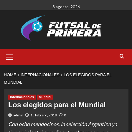
Skip
8 agosto, 2026
to
content
Primary
Menu
HOME
INTERNACIONALES
LOS ELEGIDOS PARA EL
MUNDIAL
Internacionales
Mundial
Los elegidos para el Mundial
admin
15 febrero, 2019
0
Con ocho mendocinos, la selección Argentina ya