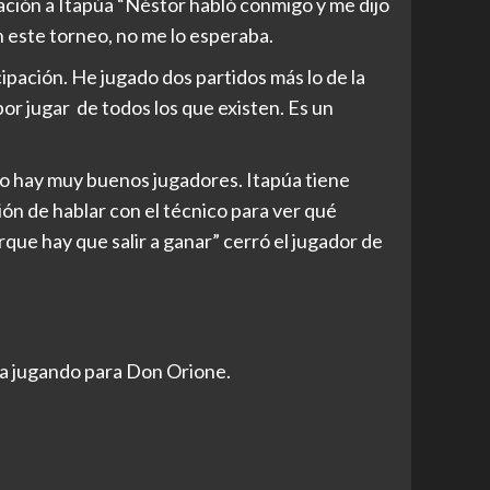
ción a Itapúa “Néstor habló conmigo y me dijo
n este torneo, no me lo esperaba.
pación. He jugado dos partidos más lo de la
r jugar de todos los que existen. Es un
o hay muy buenos jugadores. Itapúa tiene
ión de hablar con el técnico para ver qué
e hay que salir a ganar” cerró el jugador de
da jugando para Don Orione.