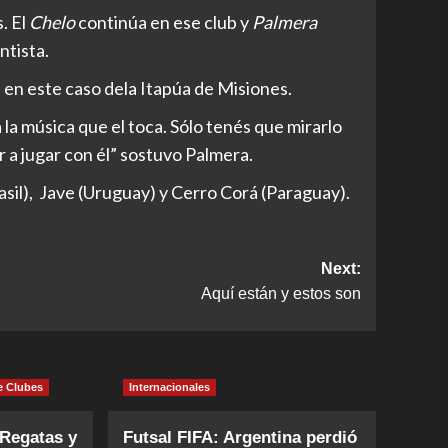
. El
Chelo
continúa en ese club y
Palmera
ntista.
 en este caso dela Itapúa de Misiones.
a la música que el toca. Sólo tenés que mirarlo
er a jugar con él” sostuvo Palmera.
asil), Jave (Uruguay) y Cerro Corá (Paraguay).
Next:
Aquí están y estos son
e Clubes
Internacionales
 Regatas y
Futsal FIFA: Argentina perdió