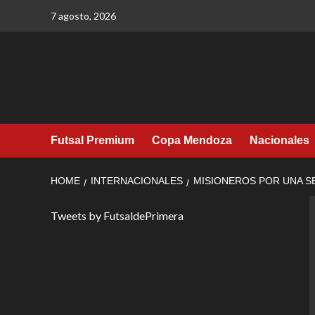
Skip
7 agosto, 2026
to
content
Futsal Premium
Copa Mendoza
Nacionales
HOME
INTERNACIONALES
MISIONEROS POR UNA 
Tweets by FutsaldePrimera