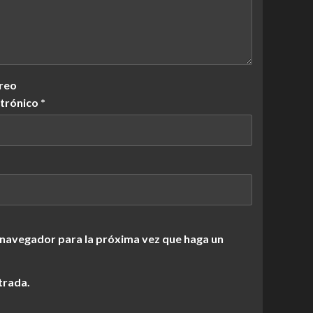
reo
ctrónico
*
 navegador para la próxima vez que haga un
trada.