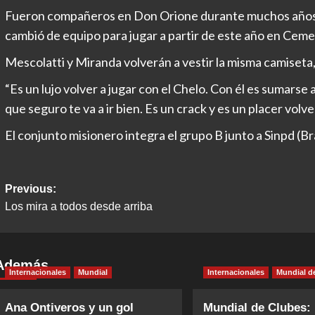
Fueron compañeros en Don Orione durante muchos años
cambió de equipo para jugar a partir de este año en Ceme
Mescolatti y Miranda volverán a vestir la misma camiseta,
“Es un lujo volver a jugar con el Chelo. Con él es sumarse 
que seguro te va a ir bien. Es un crack y es un placer volv
El conjunto misionero integra el grupo B junto a Sinpd (Br
Post
Previous:
Los mira a todos desde arriba
navigation
Además
Internacionales
Mundial
Internacionales
Mundial d
Ana Ontiveros y un gol
Mundial de Clubes: