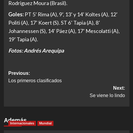
Rodríguez Moura (Brasil).
Goles:
PT 5’ Rima (A), 9’, 13’ y 14’ Koltes (A), 12’
Politi (A), 17’ Koert (S). ST 6’ Tapia (A), 8’
Johannessen (S), 14’ Páez (A), 17’ Mescolatti (A),
19’ Tapia (A).
Fotos: Andrés Arequipa
Post
Previous:
Los primeros clasificados
navigation
Next:
Se viene lo lindo
Además
Internacionales
Mundial