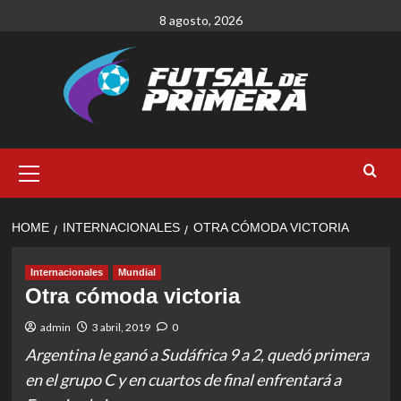
Skip
8 agosto, 2026
to
content
Primary
Menu
HOME
INTERNACIONALES
OTRA CÓMODA VICTORIA
Internacionales
Mundial
Otra cómoda victoria
admin
3 abril, 2019
0
Argentina le ganó a Sudáfrica 9 a 2, quedó primera
en el grupo C y en cuartos de final enfrentará a