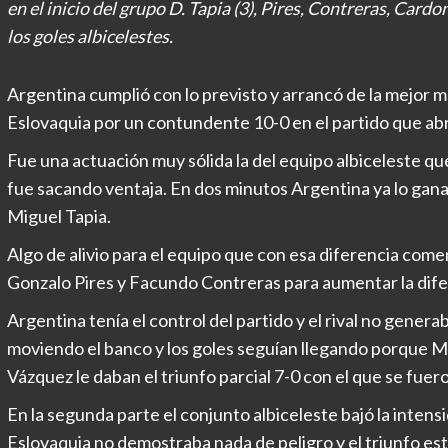
en el inicio del grupo D. Tapia (3), Pires, Contreras, Car
los goles albicelestes.
Argentina cumplió con lo previsto y arrancó de la mejor m
Eslovaquia por un contundente 10-0 en el partido que abr
Fue una actuación muy sólida la del equipo albiceleste qu
fue sacando ventaja. En dos minutos Argentina ya lo gana
Miguel Tapia.
Algo de alivio para el equipo que con esa diferencia com
Gonzalo Pires y Facundo Contreras para aumentar la difer
Argentina tenía el control del partido y el rival no gener
moviendo el banco y los goles seguían llegando porque 
Vázquez le daban el triunfo parcial 7-0 con el que se fuer
En la segunda parte el conjunto albiceleste bajó la intens
Eslovaquia no demostraba nada de peligro y el triunfo es