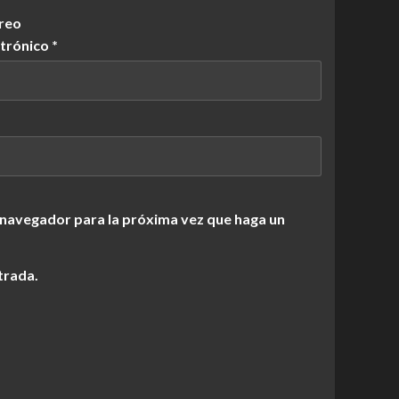
reo
ctrónico
*
 navegador para la próxima vez que haga un
trada.