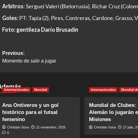
Arbitros
: Serguei Valeri (Bielorrusia), Richar Cruz (Colom
Goles:
PT: Tapia (2), Pires, Contreras, Cardone, Grasso, 
Foto: gentileza Darío Brusadin
Post
Previous:
Momento de salir a jugar
navigation
Además
Internacionales
Mundial
Internacionales
Mundial d
Ana Ontiveros y un gol
Mundial de Clubes:
histórico para el futsal
Alemán lo jugarán 
femenino
Misiones
Christian Sosa
21 noviembre, 2025
Christian Sosa
27 julio, 
0