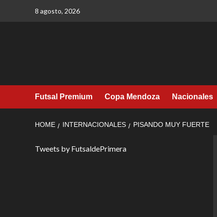
Skip
8 agosto, 2026
to
content
Futsal Premium
Copa Mendoza
Nacionales
HOME
INTERNACIONALES
PISANDO MUY FUERTE
Tweets by FutsaldePrimera