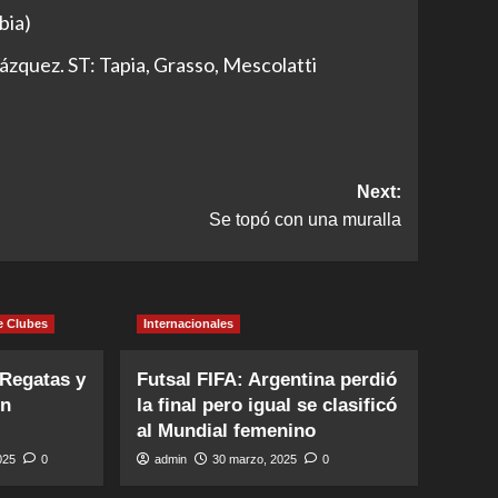
bia)
Vázquez. ST: Tapia, Grasso, Mescolatti
Next:
Se topó con una muralla
e Clubes
Internacionales
 Regatas y
Futsal FIFA: Argentina perdió
en
la final pero igual se clasificó
al Mundial femenino
2025
0
admin
30 marzo, 2025
0