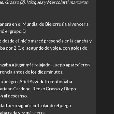
done, Grasso (2), Vázquez y Mescolatti marcaron
anera en el Mundial de Bielorrusia al vencer a
ió el grupo D.
e desde el inicio marcó presencia en la cancha y
ba por 2-0, el segundo de volea, con goles de
enzaba a jugar más relajado. Luego aparecieron
encia antes de los diez minutos.
aba peligro. Ariel Avveduto continuaba
Mariano Cardone, Renzo Grasso y Diego
on al descanso.
idad pero siguió controlando el juego.
taba cada vez más cerca.