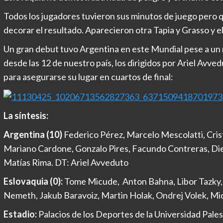
Todos los jugadores tuvieron sus minutos de juego pero 
decorar el resultado. Aparecieron otra Tapia y Grasso y 
Un gran debut tuvo Argentina en este Mundial pese a un r
desde las 12 de nuestro país, los dirigidos por Ariel Avve
para asegurarse su lugar en cuartos de final:
La síntesis:
Argentina (10)
Federico Pérez, Marcelo Mescolatti, Crist
Mariano Cardone, Gonzalo Pires, Facundo Contreras, Die
Matías Rima. DT: Ariel Avveduto
Eslovaquia (
0):
Tome Micude, Anton Bahna, Libor Tazky, V
Nemeth, Jakub Baravoiz, Martin Holak, Ondrej Volek, Mic
Estadio:
Palacios de los Deportes de la Universidad Pales