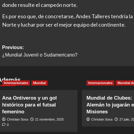
donde resulte el campeón norte.
Es por eso que, de concretarse, Andes Talleres tendría la p
Norte y luchar por ser el mejor equipo del continente.
Post
Previous:
¿Mundial Juvenil o Sudamericano?
navigation
Además
Internacionales
Mundial
Internacionales
Mundial d
Ana Ontiveros y un gol
Mundial de Clubes:
histórico para el futsal
Alemán lo jugarán 
femenino
Misiones
Christian Sosa
21 noviembre, 2025
Christian Sosa
27 julio, 
0