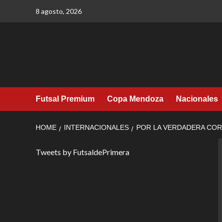
Skip
8 agosto, 2026
to
content
Futsal Premium
Copa Mendoza
Nacionales
HOME
INTERNACIONALES
POR LA VERDADERA CO
Tweets by FutsaldePrimera