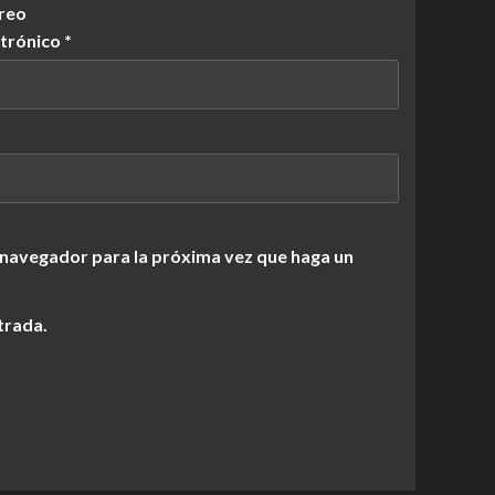
reo
ctrónico
*
 navegador para la próxima vez que haga un
trada.