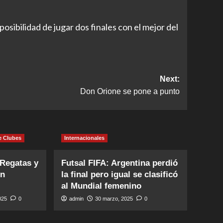
osibilidad de jugar dos finales con el mejor del
Next:
Don Orione se pone a punto
e Clubes
Internacionales
 Regatas y
Futsal FIFA: Argentina perdió
en
la final pero igual se clasificó
al Mundial femenino
2025
0
admin
30 marzo, 2025
0