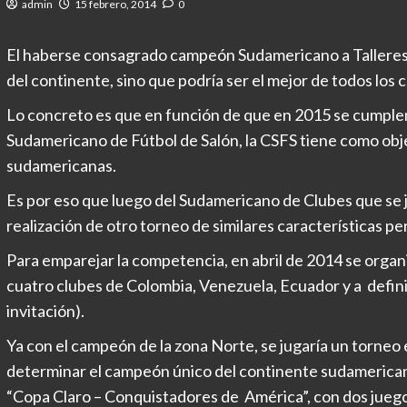
admin
15 febrero, 2014
0
El haberse consagrado campeón Sudamericano a Talleres no
del continente, sino que podría ser el mejor de todos los 
Lo concreto es que en función de que en 2015 se cumplen 
Sudamericano de Fútbol de Salón, la CSFS tiene como obj
sudamericanas.
Es por eso que luego del Sudamericano de Clubes que se
realización de otro torneo de similares características p
Para emparejar la competencia, en abril de 2014 se orga
cuatro clubes de Colombia, Venezuela, Ecuador y a defini
invitación).
Ya con el campeón de la zona Norte, se jugaría un torneo 
determinar el campeón único del continente sudamerican
“Copa Claro – Conquistadores de América”, con dos juego