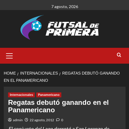
Skip
7 agosto, 2026
to
content
Primary
Menu
HOME
INTERNACIONALES
REGATAS DEBUTÓ GANANDO
EN EL PANAMERICANO
Internacionales
Panamericano
Regatas debutó ganando en el
Panamericano
admin
22 agosto, 2012
0
El conjunto del Lago derrotó a San Lorenzo de