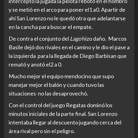
interceptó la jugada la pelota rebotó en el hombro
y se metió en el arco para poner el1 a0. Apartir de
ahí San Lorenzo no le quedó otra que adelantarse
en la cancha para buscar el empate.
De contra el conjunto del
Lago
hizo daño. Marcos
Basile dejó dos rivales en el camino y le dio el pase a
la izquierda para la llegada de Diego Barbisan que
remató y anotó el2 a 0.
Mucho mejor el equipo mendocino que supo
manejar mejor el balón y cuando tuvo las
situaciones no las desaprovechó.
Con el control del juego Regatas dominó los
minutos iniciales de la parte final. San Lorenzo
intentaba llegar al descuento jugando cerca del
área rival pero sin el peligro.