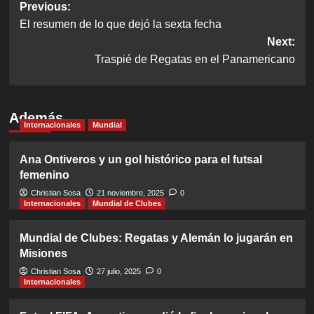
Post
Previous:
El resumen de lo que dejó la sexta fecha
navigation
Next:
Traspié de Regatas en el Panamericano
Además
Internacionales
Mundial
Ana Ontiveros y un gol histórico para el futsal
femenino
Christian Sosa
21 noviembre, 2025
0
Internacionales
Mundial de Clubes
Mundial de Clubes: Regatas y Alemán lo jugarán en
Misiones
Christian Sosa
27 julio, 2025
0
Internacionales