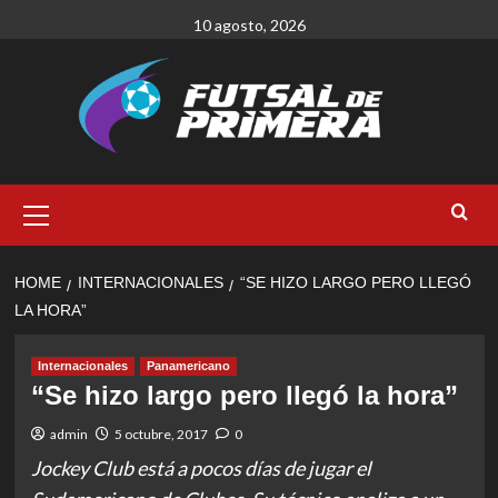
Skip
10 agosto, 2026
to
content
Primary
Menu
HOME
INTERNACIONALES
“SE HIZO LARGO PERO LLEGÓ
LA HORA”
Internacionales
Panamericano
“Se hizo largo pero llegó la hora”
admin
5 octubre, 2017
0
Jockey Club está a pocos días de jugar el