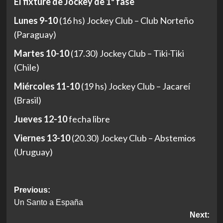
El fixture de Jockey de 1ª fase
Lunes 9-10
(16 hs) Jockey Club – Club Norteño
(Paraguay)
Martes 10-10
(17.30) Jockey Club – Tiki-Tiki
(Chile)
Miércoles 11-10
(19 hs) Jockey Club – Jacareí
(Brasil)
Jueves 12-10
fecha libre
Viernes 13-10
(20.30) Jockey Club – Abstemios
(Uruguay)
Post
Previous:
Un Santo a España
navigation
Next: