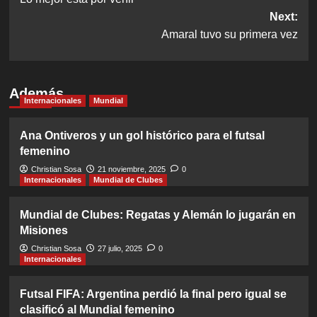
navigation
Next:
Amaral tuvo su primera vez
Además
Internacionales
Mundial
Ana Ontiveros y un gol histórico para el futsal
femenino
Christian Sosa
21 noviembre, 2025
0
Internacionales
Mundial de Clubes
Mundial de Clubes: Regatas y Alemán lo jugarán en
Misiones
Christian Sosa
27 julio, 2025
0
Internacionales
Futsal FIFA: Argentina perdió la final pero igual se
clasificó al Mundial femenino