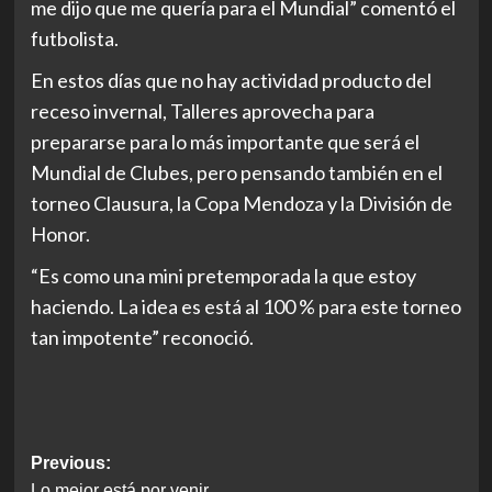
me dijo que me quería para el Mundial” comentó el
futbolista.
En estos días que no hay actividad producto del
receso invernal, Talleres aprovecha para
prepararse para lo más importante que será el
Mundial de Clubes, pero pensando también en el
torneo Clausura, la Copa Mendoza y la División de
Honor.
“Es como una mini pretemporada la que estoy
haciendo. La idea es está al 100 % para este torneo
tan impotente” reconoció.
Post
Previous:
Lo mejor está por venir