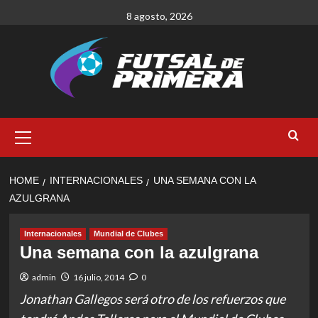
Skip
8 agosto, 2026
to
content
Primary
Menu
HOME
INTERNACIONALES
UNA SEMANA CON LA
AZULGRANA
Internacionales
Mundial de Clubes
Una semana con la azulgrana
admin
16 julio, 2014
0
Jonathan Gallegos será otro de los refuerzos que