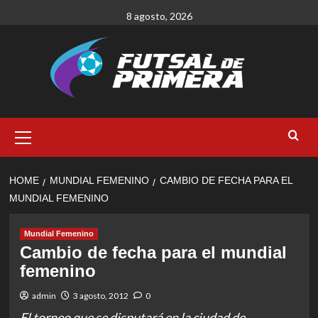
Skip
8 agosto, 2026
to
content
Primary
Menu
HOME
MUNDIAL FEMENINO
CAMBIO DE FECHA PARA EL
MUNDIAL FEMENINO
Mundial Femenino
Cambio de fecha para el mundial
femenino
admin
3 agosto, 2012
0
El torneo que se disputará en la ciudad de