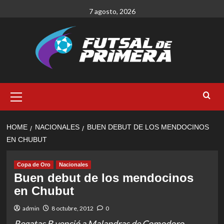
Skip
7 agosto, 2026
to
content
Primary
Menu
HOME
NACIONALES
BUEN DEBUT DE LOS MENDOCINOS
EN CHUBUT
Copa de Oro
Nacionales
Buen debut de los mendocinos
en Chubut
admin
8 octubre, 2012
0
Regatas B venció a Malandras de Comodoro