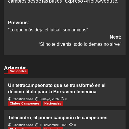
cambios desde las bases” expresó Ariel Avveduto.
Post
Previous:
“Lo que más deja el futsal, son amigos”
navigation
Next:
“Si no te divertís, todo lo demás no sirve”
Además
Nacionales
Un tetracampeonato que se transformó en el
décimo título para la Borravino femenina
Christian Sosa
3 mayo, 2026
0
Clubes Campeones
Nacionales
Telecentro, el primer campeón de campeones
Christian Sosa
16 noviembre, 2025
0