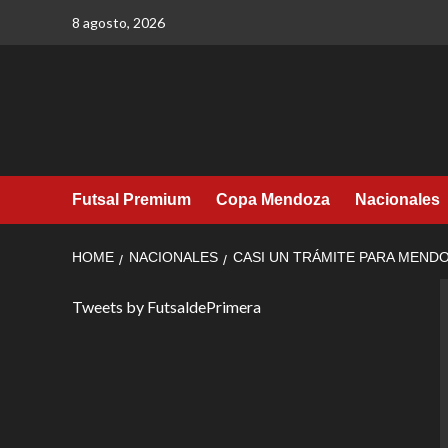
Skip
8 agosto, 2026
to
content
Futsal Premium
Copa Mendoza
Nacionales
HOME
NACIONALES
CASI UN TRÁMITE PARA MEND
Tweets by FutsaldePrimera