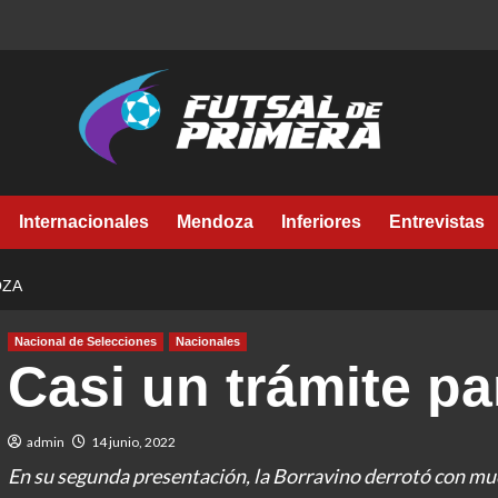
Internacionales
Mendoza
Inferiores
Entrevistas
OZA
Nacional de Selecciones
Nacionales
Casi un trámite p
admin
14 junio, 2022
En su segunda presentación, la Borravino derrotó con much