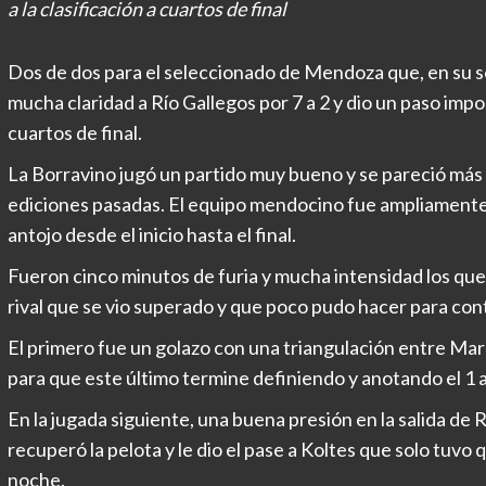
a la clasificación a cuartos de final
Dos de dos para el seleccionado de Mendoza que, en su s
mucha claridad a Río Gallegos por 7 a 2 y dio un paso impo
cuartos de final.
La Borravino jugó un partido muy bueno y se pareció más 
ediciones pasadas. El equipo mendocino fue ampliamente 
antojo desde el inicio hasta el final.
Fueron cinco minutos de furia y mucha intensidad los que s
rival que se vio superado y que poco pudo hacer para cont
El primero fue un golazo con una triangulación entre Mar
para que este último termine definiendo y anotando el 1 a
En la jugada siguiente, una buena presión en la salida de 
recuperó la pelota y le dio el pase a Koltes que solo tuvo 
noche.