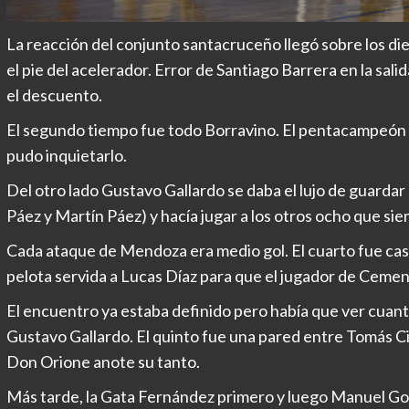
La reacción del conjunto santacruceño llegó sobre los d
el pie del acelerador. Error de Santiago Barrera en la sali
el descuento.
El segundo tiempo fue todo Borravino. El pentacampeón 
pudo inquietarlo.
Del otro lado Gustavo Gallardo se daba el lujo de guardar 
Páez y Martín Páez) y hacía jugar a los otros ocho que sie
Cada ataque de Mendoza era medio gol. El cuarto fue cas
pelota servida a Lucas Díaz para que el jugador de Cementi
El encuentro ya estaba definido pero había que ver cuant
Gustavo Gallardo. El quinto fue una pared entre Tomás Civ
Don Orione anote su tanto.
Más tarde, la Gata Fernández primero y luego Manuel Gon