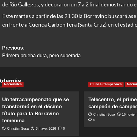
de Río Gallegos, y decoraron un 7 a 2 final demostrando 
Este martes a partir de las 21.30 la Borravino buscará aseg
enfrente a Cuenca Carbonífera (Santa Cruz) en el estadi
Post
Previous:
Primera prueba dura, pero superada
navigation
Además
Nacionales
Clubes Campeones
Nacio
Un tetracampeonato que se
Telecentro, el prime
transformó en el décimo
campeón de campe
título para la Borravino
Christian Sosa
16 noviem
femenina
0
Christian Sosa
3 mayo, 2026
0