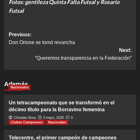
Fotos: gentileza Quinta Falta Futsal y Rosario
Futsal
Post
Previous:
Don Orione se tomó revancha
navigation
Next:
“Queremos transparencia en la Federación”
Además
Nacionales
Un tetracampeonato que se transformó en el
décimo título para la Borravino femenina
Christian Sosa
3 mayo, 2026
0
Clubes Campeones
Nacionales
Telecentro, el primer campeón de campeones