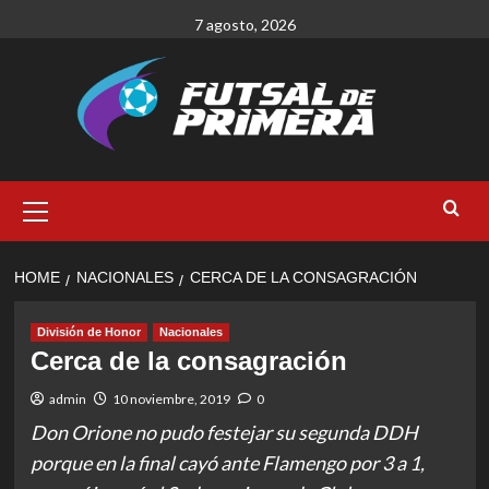
Skip
7 agosto, 2026
to
content
Primary
Menu
HOME
NACIONALES
CERCA DE LA CONSAGRACIÓN
División de Honor
Nacionales
Cerca de la consagración
admin
10 noviembre, 2019
0
Don Orione no pudo festejar su segunda DDH
porque en la final cayó ante Flamengo por 3 a 1,