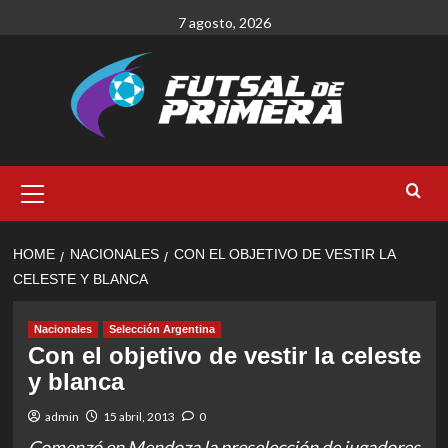
Skip
7 agosto, 2026
to
content
Primary
Menu
HOME
NACIONALES
CON EL OBJETIVO DE VESTIR LA
CELESTE Y BLANCA
Nacionales
Selección Argentina
Con el objetivo de vestir la celeste
y blanca
admin
15 abril, 2013
0
Comenzó en Mendoza la preselección de jugadores