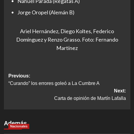
Nahuel Parada (Regatas A)
Jorge Oropel (Alemán B)
Ariel Hernández, Diego Koltes, Federico
Domínguez y Renzo Grasso. Foto: Fernando
Martínez
Post
Previous:
“Curando” los errores goleó a La Cumbre A
navigation
Next:
Carta de opinión de Martín Lafalla
Además
Nacionales