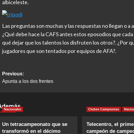
albiceleste.
Las preguntas son muchas y las respuestas no llegan o a a
¿Qué debe hace la CAFS antes estos eposodios que cada 
qué dejar que los talentos los disfruten los otros?. ¿Por 
jugadores que son tentados por equipos de AFA?.
Post
Previous:
Apunta a los dos frentes
navigation
Además
Nacionales
Clubes Campeones
Nacio
Un tetracampeonato que se
Telecentro, el prime
transformó en el décimo
campeón de campe