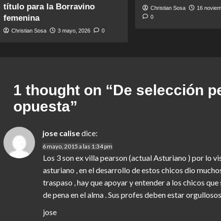
título para la Borravino
Christian Sosa
16 noviem
femenina
0
Christian Sosa
3 mayo, 2026
0
1 thought on “
De selección pe
opuesta
”
jose calise
dice:
6 mayo, 2015 a las 1:34 pm
Los 3 son ex villa pearson (actual Asturiano ) por lo 
asturiano , en el desarrollo de estos chicos dio muc
traspaso , hay que apoyar y entender a los chicos que
de pena en el alma . Sus profes deben estar orgullosos
jose