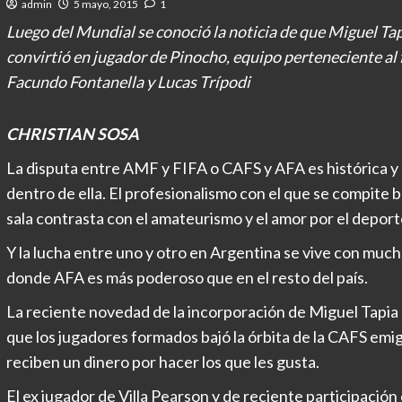
admin
5 mayo, 2015
1
Luego del Mundial se conoció la noticia de que Miguel Tap
convirtió en jugador de Pinocho, equipo perteneciente al
Facundo Fontanella y Lucas Trípodi
CHRISTIAN SOSA
La disputa entre AMF y FIFA o CAFS y AFA es histórica y 
dentro de ella. El profesionalismo con el que se compite ba
sala contrasta con el amateurismo y el amor por el deporte
Y la lucha entre uno y otro en Argentina se vive con muc
donde AFA es más poderoso que en el resto del país.
La reciente novedad de la incorporación de Miguel Tapia
que los jugadores formados bajó la órbita de la CAFS emigr
reciben un dinero por hacer los que les gusta.
El ex jugador de Villa Pearson y de reciente participación