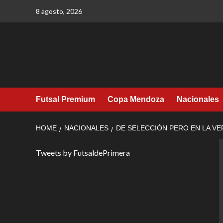
Skip
8 agosto, 2026
to
content
Futsal Premium
Copa Mendoza
Nacionales
HOME
NACIONALES
DE SELECCIÓN PERO EN LA V
Tweets by FutsaldePrimera