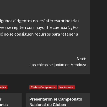
lgunos dirigentes no les interesa brindarlas.
vez se repiten con mayor frecuencia?. ¿Por
qué no se consiguen recursos para retener a
Next:
Las chicas se juntan en Mendoza
nales
Clubes Campeones
Nacionales
r
Presentaron el Campeonato
ones
Nacional de Clubes