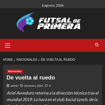
Skip
6 agosto, 2026
to
content
Primary
Menu
HOME
NACIONALES
DE VUELTA AL RUEDO
Nacionales
De vuelta al ruedo
admin
26 enero, 2021
0
Ariel Avveduto retorna a la dirección técnica tras el
mundial 2019. Lo hará en el club Social Lynch, de la