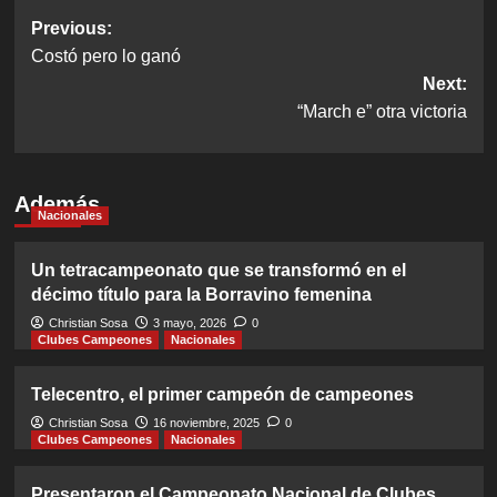
Post
Previous:
Costó pero lo ganó
navigation
Next:
“March e” otra victoria
Además
Nacionales
Un tetracampeonato que se transformó en el
décimo título para la Borravino femenina
Christian Sosa
3 mayo, 2026
0
Clubes Campeones
Nacionales
Telecentro, el primer campeón de campeones
Christian Sosa
16 noviembre, 2025
0
Clubes Campeones
Nacionales
Presentaron el Campeonato Nacional de Clubes