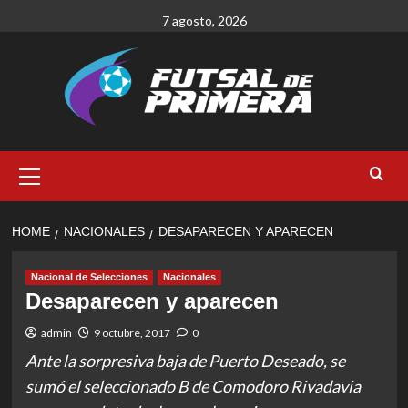
Skip
7 agosto, 2026
to
content
Primary
Menu
HOME
NACIONALES
DESAPARECEN Y APARECEN
Nacional de Selecciones
Nacionales
Desaparecen y aparecen
admin
9 octubre, 2017
0
Ante la sorpresiva baja de Puerto Deseado, se
sumó el seleccionado B de Comodoro Rivadavia