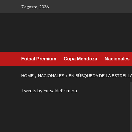
Skip
7 agosto, 2026
to
content
Futsal Premium
Copa Mendoza
Nacionales
HOME
NACIONALES
EN BÚSQUEDA DE LA ESTRELL
Tweets by FutsaldePrimera