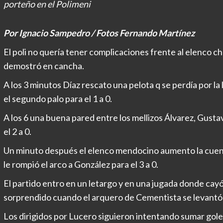
porteño en el Polimeni
Por Ignacio Sampedro / Fotos Fernando Martínez
El poli no quería tener complicaciones frente al elenco ch
demostró en cancha.
A los 3 minutos Díaz rescato una pelota q se perdía por la
el segundo palo para el 1 a 0.
A los 6 una buena pared entre los mellizos Álvarez, Gustav
el 2 a 0.
Un minuto después el elenco mendocino aumento la cuent
le rompió el arco a González para el 3 a 0.
El partido entro en un letargo y en una jugada donde cayó
sorprendido cuando el arquero de Cementista se levantó 
Los dirigidos por Lucero siguieron intentando sumar goles