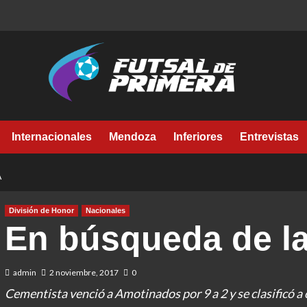
Internacionales
Mendoza
Inferiores
Entrevistas
A
División de Honor
Nacionales
En búsqueda de la
admin
2 noviembre, 2017
0
Cementista venció a Amotinados por 9 a 2 y se clasificó a 