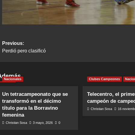
Post
Previous:
Perdió pero clasificó
navigation
Además
Nacionales
Clubes Campeones
Nacio
Un tetracampeonato que se
Telecentro, el prime
transformó en el décimo
campeón de campe
título para la Borravino
Christian Sosa
16 noviemb
femenina
Christian Sosa
3 mayo, 2026
0